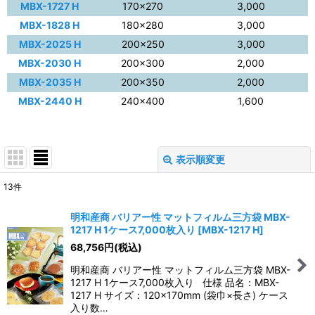
MBX-1727 H
170×270
3,000
MBX-1828 H
180×280
3,000
MBX-2025 H
200×250
3,000
MBX-2030 H
200×300
2,000
MBX-2035 H
200×350
2,000
MBX-2440 H
240×400
1,600
表示順変更
閉じる
13
件
表示数
:
明和産商 バリアー性 マットフィルム三方袋 MBX-
1217 H 1ケース7,000枚入り
[
MBX-1217 H
]
並び順
:
68,756
円
(税込)
明和産商 バリアー性 マットフィルム三方袋 MBX-
絞り込む
1217 H 1ケース7,000枚入り 仕様 品名：MBX-
1217 H サイズ：120×170mm (袋巾×長さ) ケース
入り数…