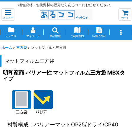
梱包資材・包装資材の販売ならあるココにお任せください。
メニュー
カート
カテゴリ
マイページ
商品検索
ご利用案内
特商法表示
ホーム
>
三方袋
>
マットフィルム三方袋
マットフィルム三方袋
明和産商 バリアー性 マットフィルム三方袋 MBXタ
イプ
材質構成：バリアーマットOP25/ドライ/CP40