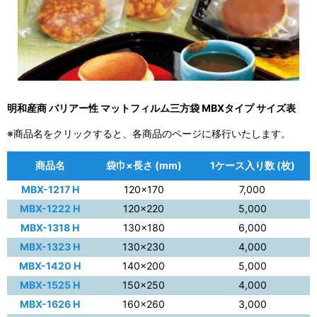
明和産商 バリアー性 マットフィルム三方袋 MBXタイプ サイズ表
※商品名をクリックすると、各商品のページに移行いたします。
商品名
袋巾×長さ (mm)
1ケース入り数 (枚)
MBX-1217 H
120×170
7,000
MBX-1222 H
120×220
5,000
MBX-1318 H
130×180
6,000
MBX-1323 H
130×230
4,000
MBX-1420 H
140×200
5,000
MBX-1525 H
150×250
4,000
MBX-1626 H
160×260
3,000