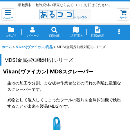
梱包資材・包装資材の販売ならあるココにお任せください。
メニュー
カート
カテゴリ
マイページ
商品検索
ご利用案内
特商法表示
ホーム
>
Vikan(ヴァイカン)商品
>
MDS(金属探知機対応)シリーズ
MDS(金属探知機対応)シリーズ
Vikan(ヴァイカン) MDSスクレーパー
生地の加工や分割、まな板や作業台などの汚れの剥離に最適な
スクレーパーです。
異物として混入してしまったツールの破片を金属探知機で検出
することが出来る製品(MDS)です。