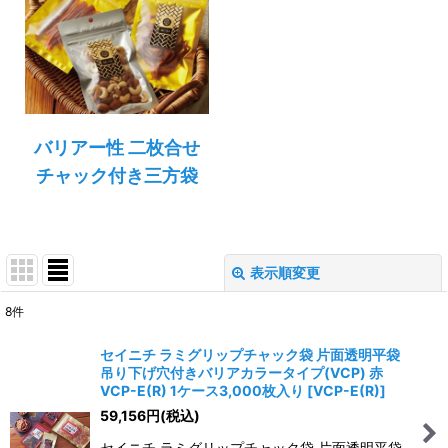
バリアー性 二枚合せ
チャック付き三方袋
表示順変更
閉じる
8
件
表示数
:
セイニチ ラミグリップチャック袋 片面透明平袋
吊り下げ穴付きバリアカラータイプ(VCP) 赤
並び順
:
VCP-E(R) 1ケース3,000枚入り
[
VCP-E(R)
]
59,156
円
(税込)
絞り込む
セイニチ ラミグリップチャック袋 片面透明平袋