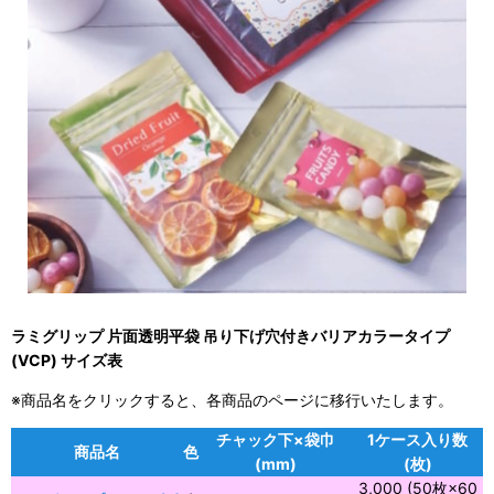
ラミグリップ 片面透明平袋 吊り下げ穴付きバリアカラータイプ
(VCP) サイズ表
※商品名をクリックすると、各商品のページに移行いたします。
チャック下×袋巾
1ケース入り数
商品名
色
(mm)
(枚)
3,000 (50枚×60