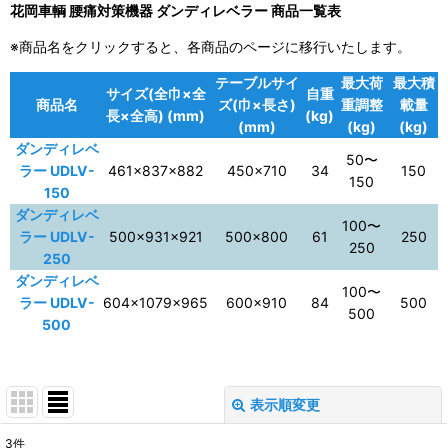
花岡車輌 腰痛対策機器 ダンディレベラー 商品一覧表
※商品名をクリックすると、各商品のページに移行いたします。
テーブルサイ
最大荷
最大積
サイズ(全巾×全
自重
商品名
ズ(巾×長さ)
重調整
載量
長×全高) (mm)
(kg)
(mm)
(kg)
(kg)
ダンディレベ
50〜
ラー UDLV-
461×837×882
450×710
34
150
150
150
ダンディレベ
100〜
ラー UDLV-
500×931×921
500×800
61
250
250
250
ダンディレベ
100〜
ラー UDLV-
604×1079×965
600×910
84
500
500
500
表示順変更
閉じる
3
件