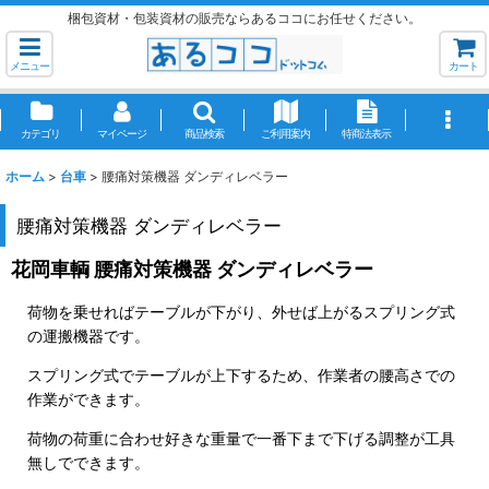
梱包資材・包装資材の販売ならあるココにお任せください。
メニュー
カート
カテゴリ
マイページ
商品検索
ご利用案内
特商法表示
ホーム
>
台車
>
腰痛対策機器 ダンディレベラー
腰痛対策機器 ダンディレベラー
花岡車輌 腰痛対策機器 ダンディレベラー
荷物を乗せればテーブルが下がり、外せば上がるスプリング式
の運搬機器です。
スプリング式でテーブルが上下するため、作業者の腰高さでの
作業ができます。
荷物の荷重に合わせ好きな重量で一番下まで下げる調整が工具
無しでできます。