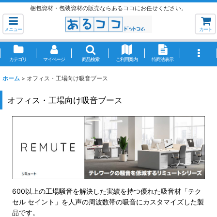
梱包資材・包装資材の販売ならあるココにお任せください。
メニュー
カート
カテゴリ
マイページ
商品検索
ご利用案内
特商法表示
ホーム
>
オフィス・工場向け吸音ブース
オフィス・工場向け吸音ブース
600以上の工場騒音を解決した実績を持つ優れた吸音材「テク
セル セイント」を人声の周波数帯の吸音にカスタマイズした製
品です。