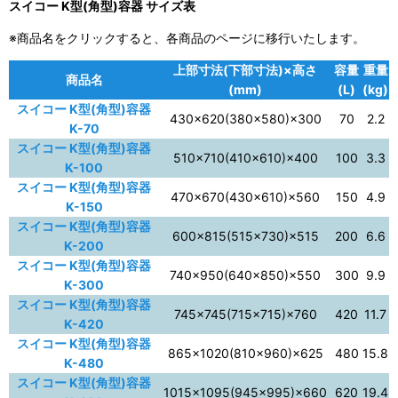
スイコー K型(角型)容器 サイズ表
※商品名をクリックすると、各商品のページに移行いたします。
上部寸法(下部寸法)×高さ
容量
重量
商品名
(mm)
(L)
(kg)
スイコー K型(角型)容器
430×620(380×580)×300
70
2.2
K-70
スイコー K型(角型)容器
510×710(410×610)×400
100
3.3
K-100
スイコー K型(角型)容器
470×670(430×610)×560
150
4.9
K-150
スイコー K型(角型)容器
600×815(515×730)×515
200
6.6
K-200
スイコー K型(角型)容器
740×950(640×850)×550
300
9.9
K-300
スイコー K型(角型)容器
745×745(715×715)×760
420
11.7
K-420
スイコー K型(角型)容器
865×1020(810×960)×625
480
15.8
K-480
スイコー K型(角型)容器
1015×1095(945×995)×660
620
19.4