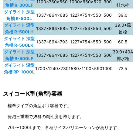
1100×750×650
1000×650×520
300
角槽 R-300LF
排水栓
ダイライト 深型
1337×864×685
1227×754×550
500
39.0
角槽 R-500L
ダイライト 深型
39.0+風
1337×864×685
1227×754×550
500
角槽 R-500LH
呂栓
ダイライト 深型
1337×864×793
1227×754×550
500
60.5
角槽 R-500LK
ダイライト 深型
39.0+40A
1337×864×685
1227×754×550
500
角槽 R-500LF
排水栓
ダイライト 深型
1700×1240×730
1580×1100×590
1000
72.5
角槽 RP-1000L
スイコー K型(角型)容器
標準タイプの角型ポリ容器です。
発泡三重層で抜群の剛性度を誇ります。
70L〜1000Lまで、各種サイズバリエーションがあります。