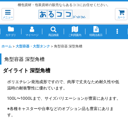
梱包資材・包装資材の販売ならあるココにお任せください。
メニュー
カート
カテゴリ
マイページ
商品検索
ご利用案内
特商法表示
ホーム
>
大型容器・大型タンク
>
角型容器 深型角槽
角型容器 深型角槽
ダイライト 深型角槽
ポリエチレン発泡成形ですので、肉厚で丈夫なため耐久性や低
温時の耐衝撃性に優れています。
100L〜1000Lまで、サイズバリエーションが豊富にあります。
※各種キャスターや台車などのオプション品も豊富にありま
す。