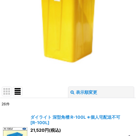
表示順変更
閉じる
26
件
表示数
:
ダイライト 深型角槽 R-100L ※個人宅配送不可
[
R-100L
]
並び順
:
21,520
円
(税込)