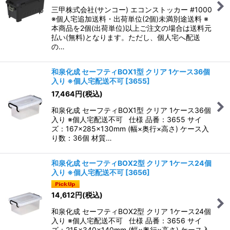
三甲株式会社(サンコー) エコンストッカー #1000
※個人宅追加送料・出荷単位(2個)未満別途送料 ※
本商品を2個(出荷単位)以上ご注文の場合は送料元
払い(無料)となります。ただし、個人宅へ配送
の…
和泉化成 セーフティBOX1型 クリア 1ケース36個
入り ※個人宅配送不可
[
3655
]
17,464
円
(税込)
和泉化成 セーフティBOX1型 クリア 1ケース36個
入り ※個人宅配送不可 仕様 品番：3655 サイ
ズ：167×285×130mm (幅×奥行×高さ) ケース入
り数：36個 材質…
和泉化成 セーフティBOX2型 クリア 1ケース24個
入り ※個人宅配送不可
[
3656
]
14,612
円
(税込)
和泉化成 セーフティBOX2型 クリア 1ケース24個
入り ※個人宅配送不可 仕様 品番：3656 サイ
ズ：215×340×140mm (幅×奥行×高さ) ケース入