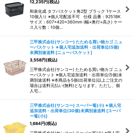
12,235
円
(税込)
和泉化成 タフバスケット角2型 ブラック 1ケース
10個入り ※個人宅配送不可 仕様 品番：9251BK
サイズ：607×420×360mm (幅×奥行×高さ) ケー
ス入り数：10個…
三甲株式会社(サンコー) たためる買い物カゴ ニュ
ーバスケット ※個人宅追加送料・出荷単位(5個)
未満別途送料
[
ニューバスケット
]
3,558
円
(税込)
三甲株式会社(サンコー) たためる買い物カゴ ニュ
ーバスケット ※個人宅追加送料・出荷単位(5個)未
満別途送料 ※本商品を5個(出荷単位)以上ご注文の
場合は送料元払い(無料)となります。ただし、個
人宅…
三甲株式会社(サンコー) スーパー篭(小) ※個人宅
追加送料・出荷単位(30個)未満別途送料
[
スーパ
ー篭(小)
]
1,684
円
(税込)
三甲株式会社(サンコー) スーパー篭(小) ※個人宅