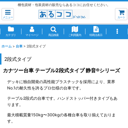
梱包資材・包装資材の販売ならあるココにお任せください。
メニュー
カート
カテゴリ
マイページ
商品検索
ご利用案内
特商法表示
ホーム
>
台車
>
2段式タイプ
2段式タイプ
カナツー台車 テーブル2段式タイプ 静音®シリーズ
デッキに独自開発の高性能プラスチックを採用により、業界
No.1の耐久性を誇るプロ仕様の台車です。
テーブル2段式の台車です。ハンドストッパー付きタイプもあ
ります。
最大積載質量150kg〜300kgの各種台車を取り揃えておりま
す。