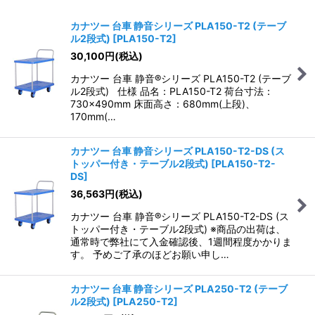
表示数
:
カナツー 台車 静音シリーズ PLA150-T2 (テーブ
ル2段式)
[
PLA150-T2
]
並び順
:
30,100
円
(税込)
カナツー 台車 静音®シリーズ PLA150-T2 (テーブ
絞り込む
ル2段式) 仕様 品名：PLA150-T2 荷台寸法：
730×490mm 床面高さ：680mm(上段)、
170mm(…
カナツー 台車 静音シリーズ PLA150-T2-DS (ス
トッパー付き・テーブル2段式)
[
PLA150-T2-
DS
]
36,563
円
(税込)
カナツー 台車 静音®シリーズ PLA150-T2-DS (ス
トッパー付き・テーブル2段式) ※商品の出荷は、
通常時で弊社にて入金確認後、1週間程度かかりま
す。 予めご了承のほどお願い申し…
カナツー 台車 静音シリーズ PLA250-T2 (テーブ
ル2段式)
[
PLA250-T2
]