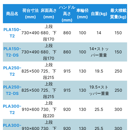
ハンドル
荷台寸法
床面高さ
車輪径
最大積載
商品名
高さ
自重(kg)
(mm)
(mm)
(mm)
質量(kg)
(mm)
上段
PLA150-
730×490
680、下
860
100
14
150
T2
段170
上段
PLA150-
14+ストッ
730×490
680、下
860
100
150
T2-DS
パー重量
段170
上段
PLA250-
825×500
725、下
915
130
19.5
250
T2
段215
上段
PLA250-
19.5+スト
825×500
725、下
915
130
250
T2-DS
ッパー重量
段215
上段
PLA300-
910×600
730、下
920
130
25.5
300
T2
段220
上段
PLA300-
910×600
730、下
920
130
25.5
300