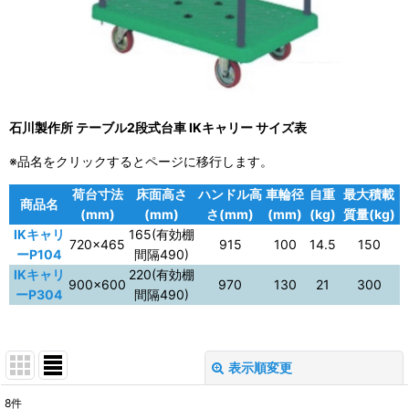
石川製作所 テーブル2段式台車 IKキャリー サイズ表
※品名をクリックするとページに移行します。
荷台寸法
床面高さ
ハンドル高
車輪径
自重
最大積載
商品名
(mm)
(mm)
さ(mm)
(mm)
(kg)
質量(kg)
IKキャリ
165(有効棚
720×465
915
100
14.5
150
ーP104
間隔490)
IKキャリ
220(有効棚
900×600
970
130
21
300
ーP304
間隔490)
表示順変更
閉じる
8
件