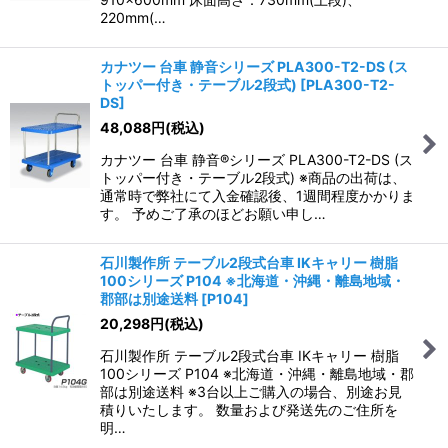
220mm(…
カナツー 台車 静音シリーズ PLA300-T2-DS (ス
トッパー付き・テーブル2段式)
[
PLA300-T2-
DS
]
48,088
円
(税込)
カナツー 台車 静音®シリーズ PLA300-T2-DS (ス
トッパー付き・テーブル2段式) ※商品の出荷は、
通常時で弊社にて入金確認後、1週間程度かかりま
す。 予めご了承のほどお願い申し…
石川製作所 テーブル2段式台車 IKキャリー 樹脂
100シリーズ P104 ※北海道・沖縄・離島地域・
郡部は別途送料
[
P104
]
20,298
円
(税込)
石川製作所 テーブル2段式台車 IKキャリー 樹脂
100シリーズ P104 ※北海道・沖縄・離島地域・郡
部は別途送料 ※3台以上ご購入の場合、別途お見
積りいたします。 数量および発送先のご住所を
明…