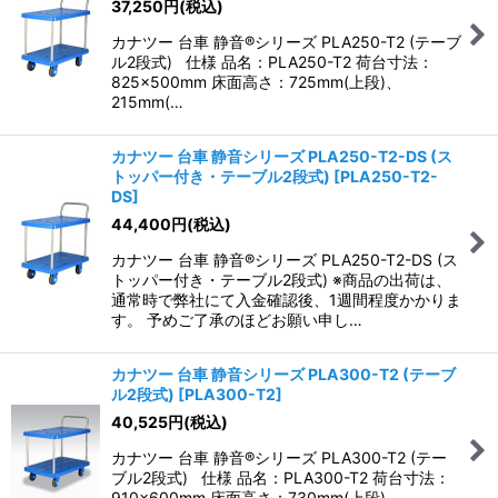
37,250
円
(税込)
カナツー 台車 静音®シリーズ PLA250-T2 (テーブ
ル2段式) 仕様 品名：PLA250-T2 荷台寸法：
825×500mm 床面高さ：725mm(上段)、
215mm(…
カナツー 台車 静音シリーズ PLA250-T2-DS (ス
トッパー付き・テーブル2段式)
[
PLA250-T2-
DS
]
44,400
円
(税込)
カナツー 台車 静音®シリーズ PLA250-T2-DS (ス
トッパー付き・テーブル2段式) ※商品の出荷は、
通常時で弊社にて入金確認後、1週間程度かかりま
す。 予めご了承のほどお願い申し…
カナツー 台車 静音シリーズ PLA300-T2 (テーブ
ル2段式)
[
PLA300-T2
]
40,525
円
(税込)
カナツー 台車 静音®シリーズ PLA300-T2 (テー
ブル2段式) 仕様 品名：PLA300-T2 荷台寸法：
910×600mm 床面高さ：730mm(上段)、