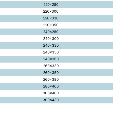
220×280
220×300
220×330
220×350
240×280
240×300
240×330
240×350
240×360
260×330
260×350
260×380
280×400
300×400
300×430