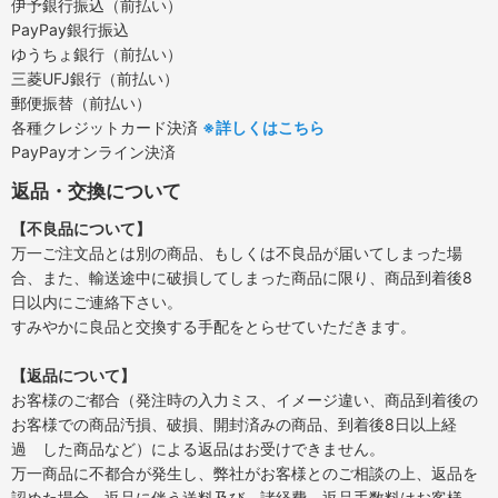
伊予銀行振込（前払い）
PayPay銀行振込
ゆうちょ銀行（前払い）
三菱UFJ銀行（前払い）
郵便振替（前払い）
各種クレジットカード決済
※詳しくはこちら
PayPayオンライン決済
返品・交換について
【不良品について】
万一ご注文品とは別の商品、もしくは不良品が届いてしまった場
合、また、輸送途中に破損してしまった商品に限り、商品到着後8
日以内にご連絡下さい。
すみやかに良品と交換する手配をとらせていただきます。
【返品について】
お客様のご都合（発注時の入力ミス、イメージ違い、商品到着後の
お客様での商品汚損、破損、開封済みの商品、到着後8日以上経
過 した商品など）による返品はお受けできません。
万一商品に不都合が発生し、弊社がお客様とのご相談の上、返品を
認めた場合、返品に伴う送料及び、諸経費、返品手数料はお客様