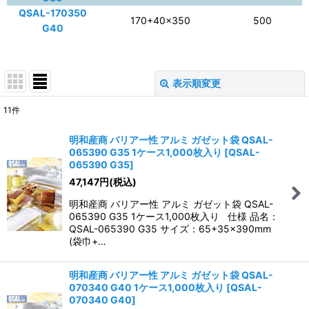
QSAL-170350
170+40×350
500
G40
表示順変更
閉じる
11
件
表示数
:
明和産商 バリアー性 アルミ ガゼット袋 QSAL-
065390 G35 1ケース1,000枚入り
[
QSAL-
並び順
:
065390 G35
]
47,147
円
(税込)
絞り込む
明和産商 バリアー性 アルミ ガゼット袋 QSAL-
065390 G35 1ケース1,000枚入り 仕様 品名：
QSAL-065390 G35 サイズ：65+35×390mm
(袋巾+…
明和産商 バリアー性 アルミ ガゼット袋 QSAL-
070340 G40 1ケース1,000枚入り
[
QSAL-
070340 G40
]