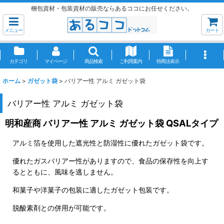
梱包資材・包装資材の販売ならあるココにお任せください。
メニュー
カート
カテゴリ
マイページ
商品検索
ご利用案内
特商法表示
ホーム
>
ガゼット袋
>
バリアー性 アルミ ガゼット袋
バリアー性 アルミ ガゼット袋
明和産商 バリアー性 アルミ ガゼット袋 QSALタイプ
アルミ箔を使用した遮光性と防湿性に優れたガゼット袋です。
優れたガスバリアー性がありますので、食品の保存性を向上す
るとともに、風味を逃しません。
和菓子や洋菓子の包装に適したガゼット包装です。
脱酸素剤との併用が可能です。