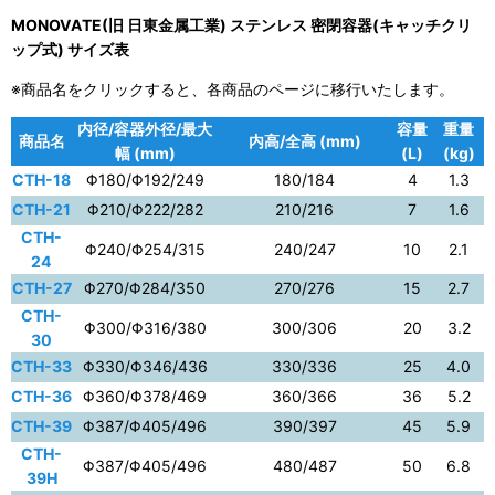
MONOVATE(旧 日東金属工業) ステンレス 密閉容器(キャッチクリ
ップ式) サイズ表
※商品名をクリックすると、各商品のページに移行いたします。
内径/容器外径/最大
容量
重量
商品名
内高/全高 (mm)
幅 (mm)
(L)
(kg)
CTH-18
Φ180/Φ192/249
180/184
4
1.3
CTH-21
Φ210/Φ222/282
210/216
7
1.6
CTH-
Φ240/Φ254/315
240/247
10
2.1
24
CTH-27
Φ270/Φ284/350
270/276
15
2.7
CTH-
Φ300/Φ316/380
300/306
20
3.2
30
CTH-33
Φ330/Φ346/436
330/336
25
4.0
CTH-36
Φ360/Φ378/469
360/366
36
5.2
CTH-39
Φ387/Φ405/496
390/397
45
5.9
CTH-
Φ387/Φ405/496
480/487
50
6.8
39H