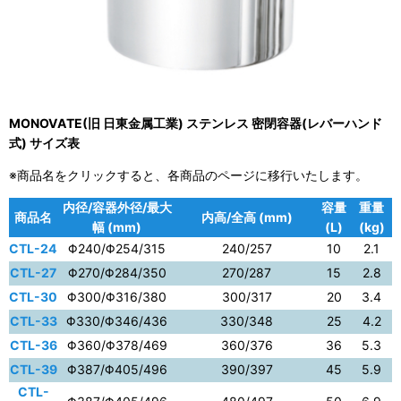
MONOVATE(旧 日東金属工業) ステンレス 密閉容器(レバーハンド
式) サイズ表
※商品名をクリックすると、各商品のページに移行いたします。
内径/容器外径/最大
容量
重量
商品名
内高/全高 (mm)
幅 (mm)
(L)
(kg)
CTL-24
Φ240/Φ254/315
240/257
10
2.1
CTL-27
Φ270/Φ284/350
270/287
15
2.8
CTL-30
Φ300/Φ316/380
300/317
20
3.4
CTL-33
Φ330/Φ346/436
330/348
25
4.2
CTL-36
Φ360/Φ378/469
360/376
36
5.3
CTL-39
Φ387/Φ405/496
390/397
45
5.9
CTL-