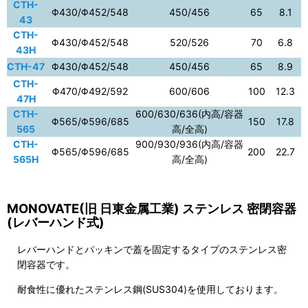
CTH-
Φ430/Φ452/548
450/456
65
8.1
43
CTH-
Φ430/Φ452/548
520/526
70
6.8
43H
CTH-47
Φ430/Φ452/548
450/456
65
8.9
CTH-
Φ470/Φ492/592
600/606
100
12.3
47H
CTH-
600/630/636(内高/容器
Φ565/Φ596/685
150
17.8
565
高/全高)
CTH-
900/930/936(内高/容器
Φ565/Φ596/685
200
22.7
565H
高/全高)
MONOVATE(旧 日東金属工業) ステンレス 密閉容器
(レバーハンド式)
レバーハンドとパッキンで蓋を固定するタイプのステンレス密
閉容器です。
耐食性に優れたステンレス鋼(SUS304)を使用しております。