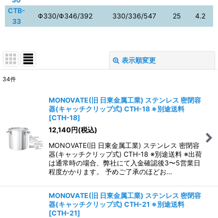
CTB-
Φ330/Φ346/392
330/336/547
25
4.2
33
表示順変更
閉じる
34
件
表示数
:
MONOVATE(旧 日東金属工業) ステンレス 密閉容
器(キャッチクリップ式) CTH-18 ※別途送料
並び順
:
[
CTH-18
]
12,140
円
(税込)
絞り込む
MONOVATE(旧 日東金属工業) ステンレス 密閉容
器(キャッチクリップ式) CTH-18 ※別途送料 ※出荷
は通常時の場合、弊社にて入金確認後3〜5営業日
程度かかります。 予めご了承のほどお…
MONOVATE(旧 日東金属工業) ステンレス 密閉容
器(キャッチクリップ式) CTH-21 ※別途送料
[
CTH-21
]