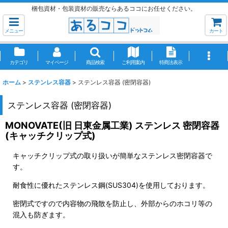
梱包資材・包装資材の販売ならあるココにお任せください。
メニュー
カート
カテゴリ
マイページ
商品検索
ご利用案内
特商法表示
ホーム
>
ステンレス容器
>
ステンレス容器 (密閉容器)
ステンレス容器 (密閉容器)
MONOVATE(旧 日東金属工業) ステンレス 密閉容器
(キャッチクリップ式)
キャッチクリップ式の取り扱いが簡単なステンレス密閉容器で
す。
耐食性に優れたステンレス鋼(SUS304)を使用しております。
密閉式ですので内容物の飛散を防止し、外部からのホコリ等の
混入も防ぎます。