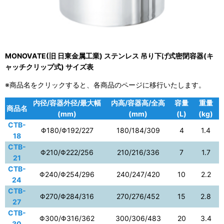
MONOVATE(旧 日東金属工業) ステンレス 吊り下げ式密閉容器(キ
ャッチクリップ式) サイズ表
※商品名をクリックすると、各商品のページに移行いたします。
内径/容器外径/最大幅
内高/容器高/全高
容量
重量
商品名
(mm)
(mm)
(L)
(kg)
CTB-
Φ180/Φ192/227
180/184/309
4
1.4
18
CTB-
Φ210/Φ222/256
210/216/336
7
1.7
21
CTB-
Φ240/Φ254/296
240/247/420
10
2.2
24
CTB-
Φ270/Φ284/316
270/276/452
15
2.8
27
CTB-
Φ300/Φ316/362
300/306/483
20
3.4
30