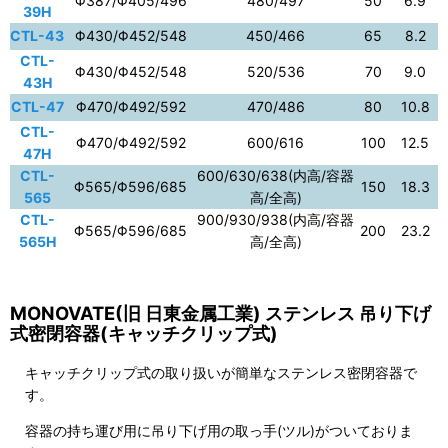
Φ387/Φ405/496
480/497
50
6.9
39H
CTL-43
Φ430/Φ452/548
450/466
65
8.2
CTL-
Φ430/Φ452/548
520/536
70
9.0
43H
CTL-47
Φ470/Φ492/592
470/486
80
10.8
CTL-
Φ470/Φ492/592
600/616
100
12.5
47H
CTL-
600/630/638(内高/容器
Φ565/Φ596/685
150
18.3
565
高/全高)
CTL-
900/930/938(内高/容器
Φ565/Φ596/685
200
23.2
565H
高/全高)
MONOVATE(旧 日東金属工業) ステンレス 吊り下げ
式密閉容器(キャッチクリップ式)
キャッチクリップ式の取り扱いが簡単なステンレス密閉容器で
す。
容器の持ち運び用に吊り下げ用の取っ手(ツル)がついておりま