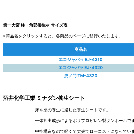
第一大宮 柱・角部養生材 サイズ表
※商品名をクリックすると、各商品のページに移行いたします。
商品名
エコジャバラ EJ-4310
エコジャバラ EJ-4320
虎ノ門 TM-4320
酒井化学工業 ミナダン養生シート
床や壁の養生に適した養生シートです。
一体押出成形によるポリプロピレン製ダンボールで
中空構造なので軽くて丈夫でローコストになってい