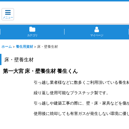
メニュー
カテゴリ
マイページ
ホーム
>
養生用資材
>
床・壁養生材
床・壁養生材
第一大宮 床・壁養生材 養生くん
引っ越し業者様などに数多くご利用頂いている養生
繰り返し使用可能なプラスチック製です。
引っ越しや建築工事の際に、壁・床・家具などを傷
使用後に焼却しても有害ガスが発生しない環境に優