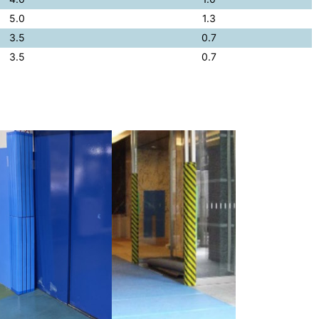
5.0
1.3
3.5
0.7
3.5
0.7