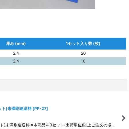
厚み (mm)
1セット入り数 (枚)
2.4
20
2.4
10
閉じる
セット)未満別途送料
[
PP-27
]
セット)未満別途送料 ※本商品を3セット(出荷単位)以上ご注文の場…