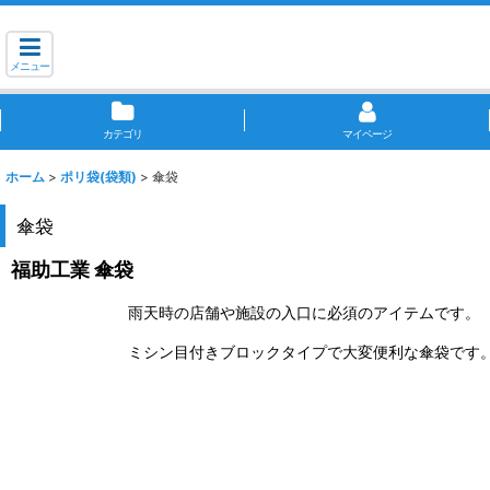
メニュー
カテゴリ
マイページ
ホーム
>
ポリ袋(袋類)
>
傘袋
傘袋
福助工業 傘袋
雨天時の店舗や施設の入口に必須のアイテムです。
ミシン目付きブロックタイプで大変便利な傘袋です