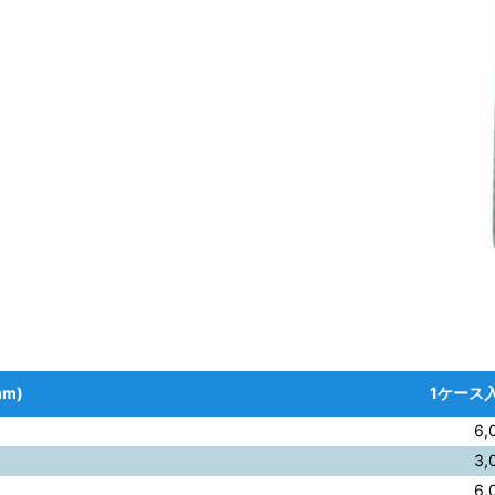
m)
1ケース入
6,
3,
6,