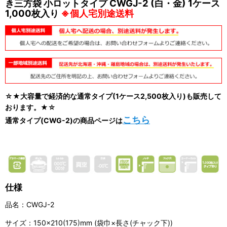
き三方袋 小ロットタイプ CWGJ-2 (白・金) 1ケース
1,000枚入り
※個人宅別途送料
☆★大容量で経済的な通常タイプ(1ケース2,500枚入り)も販売して
おります。★☆
こちら
通常タイプ(CWG-2)の商品ページは
仕様
品名：CWGJ-2
サイズ：150×210(175)mm (袋巾×長さ(チャック下))