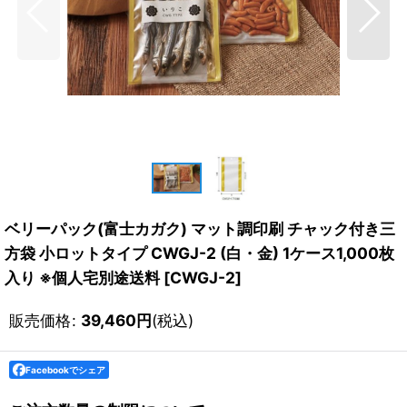
ベリーパック(富士カガク) マット調印刷 チャック付き三
方袋 小ロットタイプ CWGJ-2 (白・金) 1ケース1,000枚
入り ※個人宅別途送料
[
CWGJ-2
]
販売価格
:
39,460
円
(税込)
Facebookでシェア