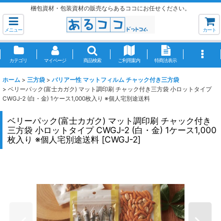
梱包資材・包装資材の販売ならあるココにお任せください。
メニュー
カート
カテゴリ
マイページ
商品検索
ご利用案内
特商法表示
ホーム
>
三方袋
>
バリアー性 マットフィルム チャック付き三方袋
>
ベリーパック(富士カガク) マット調印刷 チャック付き三方袋 小ロットタイプ
CWGJ-2 (白・金) 1ケース1,000枚入り ※個人宅別途送料
ベリーパック(富士カガク) マット調印刷 チャック付き
三方袋 小ロットタイプ CWGJ-2 (白・金) 1ケース1,000
枚入り ※個人宅別途送料
[
CWGJ-2
]