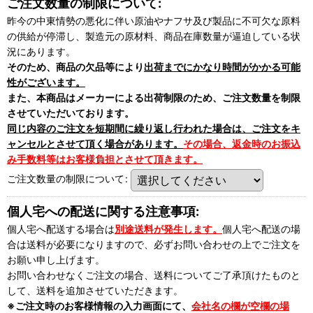
ご注文数量の制限について:
昨今の中東情勢の悪化に伴い原油やナフサ及び製品に不可欠な原料
の供給が停滞し、製造元の原材料、商品在庫数量が逼迫している状
況にあります。
そのため、商品の欠品等により
出荷までにかなり時間がかかる可能
性がございます。
また、本商品はメーカーによる出荷制限のため、ご注文数量を制限
させていただいております。
同じ内容のご注文を短期間に繰り返し行われた場合は、ご注文をキ
ャンセルとさせて頂く場合があります。
その場合、返金時のお振込
み手数料等はお客様負担とさせて頂きます。
ご注文数量の制限について
:
個人宅への配送に関する注意事項:
個人宅へ配送する場合は
別途送料が発生します。
個人宅へ配送の場
合は送料が必要になりますので、必ずお問い合わせの上でご注文を
お願い申し上げます。
お問い合わせなくご注文の場合、送料についてご了承頂けたものと
して、送料を追加させていただきます。
※ご注文時のお客様情報の入力画面にて、
会社名の欄が空欄の場