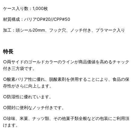
ケース入り数：1,000枚
材質構成：バリアOP#20//CPP#50
加工：頭シール20mm、フック穴、ノッチ付き、プラマーク入り
特長
○両サイドのゴールドカラーのラインが商品価値を高めるチャック
付き三方袋です。
○酸素バリア性に優れ、脱酸素剤を併用することにより、食品の保
存性がさらに向上します。
○防湿性に優れています。
○開封に便利なノッチ付きです。
○珍味、米菓、ナッツ類、その他菓子類全般などの包装にご利用頂
けます。