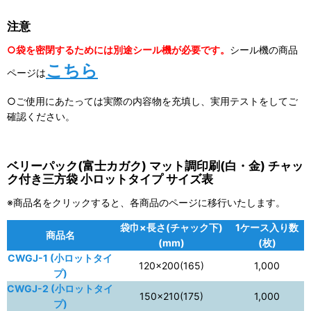
注意
○袋を密閉するためには別途シール機が必要です。
シール機の商品
こちら
ページは
○ご使用にあたっては実際の内容物を充填し、実用テストをしてご
確認ください。
ベリーパック(富士カガク) マット調印刷(白・金) チャッ
ク付き三方袋 小ロットタイプ サイズ表
※商品名をクリックすると、各商品のページに移行いたします。
袋巾×長さ(チャック下)
1ケース入り数
商品名
(mm)
(枚)
CWGJ-1 (小ロットタイ
120×200(165)
1,000
プ)
CWGJ-2 (小ロットタイ
150×210(175)
1,000
プ)