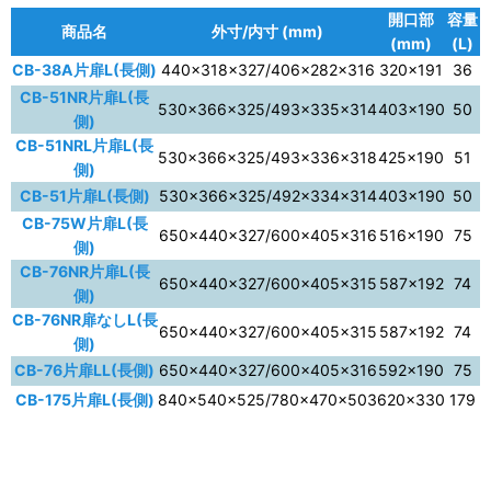
開口部
容量
商品名
外寸/内寸 (mm)
(mm)
(L)
CB-38A片扉L(長側)
440×318×327/406×282×316
320×191
36
CB-51NR片扉L(長
530×366×325/493×335×314
403×190
50
側)
CB-51NRL片扉L(長
530×366×325/493×336×318
425×190
51
側)
CB-51片扉L(長側)
530×366×325/492×334×314
403×190
50
CB-75W片扉L(長
650×440×327/600×405×316
516×190
75
側)
CB-76NR片扉L(長
650×440×327/600×405×315
587×192
74
側)
CB-76NR扉なしL(長
650×440×327/600×405×315
587×192
74
側)
CB-76片扉LL(長側)
650×440×327/600×405×316
592×190
75
CB-175片扉L(長側)
840×540×525/780×470×503
620×330
179