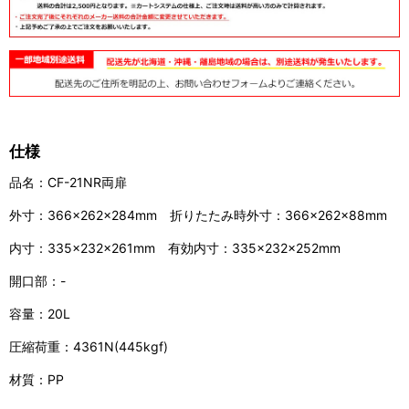
仕様
品名：CF-21NR両扉
外寸：366×262×284mm 折りたたみ時外寸：366×262×88mm
内寸：335×232×261mm 有効内寸：335×232×252mm
開口部：-
容量：20L
圧縮荷重：4361N(445kgf)
材質：PP