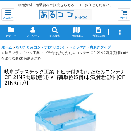
梱包資材・包装資材の販売ならあるココにお任せください。
メニュー
カート
カテゴリ
マイページ
商品検索
ご利用案内
特商法表示
ホーム
>
折りたたみコンテナ(オリコン)
>
トビラ付き・窓あきタイプ
>
岐阜プラスチック工業 トビラ付き折りたたみコンテナ CF-21NR両扉(短側) ※出
荷単位(5個)未満別途送料
岐阜プラスチック工業 トビラ付き折りたたみコンテナ
CF-21NR両扉(短側) ※出荷単位(5個)未満別途送料
[
CF-
21NR両扉
]