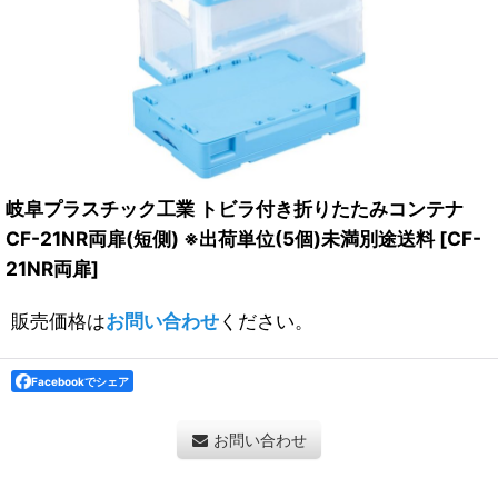
岐阜プラスチック工業 トビラ付き折りたたみコンテナ
CF-21NR両扉(短側) ※出荷単位(5個)未満別途送料
[
CF-
21NR両扉
]
販売価格は
お問い合わせ
ください。
Facebookでシェア
お問い合わせ