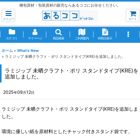
梱包資材・包装資材の販売ならあるココにお任せください。
メニュー
カート
カテゴリ
マイページ
商品検索
ご利用案内
特商法表示
ホーム
>
What's New
>
ラミジップ 未晒クラフト・ポリ スタンドタイプ(KRE)を追加しました。
ラミジップ 未晒クラフト・ポリ スタンドタイプ(KRE)を
追加しました。
2025
09
12
年
月
日
ラミジップ 未晒クラフト・ポリ スタンドタイプ(KRE)を追加しま
した。
環境に優しい紙を原材料としたチャック付きスタンド袋です。