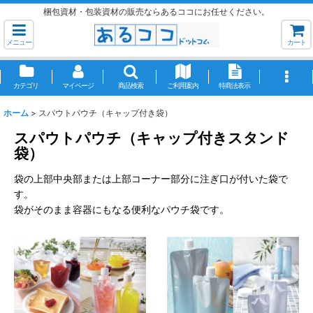
梱包資材・包装資材の販売ならあるココにお任せください。
メニュー
カート
カテゴリ
マイページ
商品検索
ご利用案内
特商法表示
ホーム
>
スパウトパウチ（キャップ付き袋）
スパウトパウチ（キャップ付きスタンド
袋）
袋の上部中央部または上部コーナー部分に注ぎ口が付いた袋で
す。
袋がそのまま容器にもなる便利なパウチ袋です。