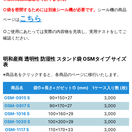
○袋を密閉するためには別途シール機が必要です。
シール機の商品
こちら
ページは
○ご使用にあたっては実際の内容物を充填し、実用テストをしてご
確認ください。
明和産商 透明性 防湿性 スタンド袋 OSMタイプ サイズ
表
※商品名をクリックすると、各商品のページに移行いたします。
商品名
袋巾×長さ+ガゼット巾 (mm)
1ケース入り数 (枚)
OSM-0915 S
90×150+27
3,000
OSM-0917 S
90×170+27
3,000
OSM-1016 S
100×160+29
3,000
OSM-1020 S
100×200+29
3,000
OSM-1117 S
110×170+33
3,000