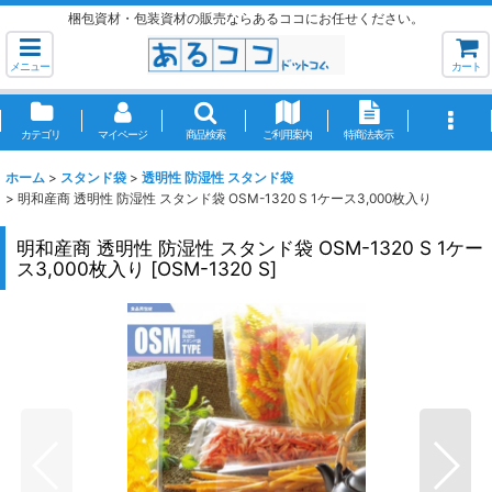
梱包資材・包装資材の販売ならあるココにお任せください。
メニュー
カート
カテゴリ
マイページ
商品検索
ご利用案内
特商法表示
ホーム
>
スタンド袋
>
透明性 防湿性 スタンド袋
>
明和産商 透明性 防湿性 スタンド袋 OSM-1320 S 1ケース3,000枚入り
明和産商 透明性 防湿性 スタンド袋 OSM-1320 S 1ケー
ス3,000枚入り
[
OSM-1320 S
]