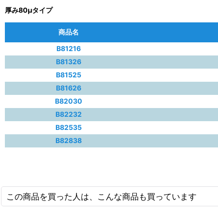
厚み80μタイプ
商品名
B81216
B81326
B81525
B81626
B82030
B82232
B82535
B82838
この商品を買った人は、こんな商品も買っています