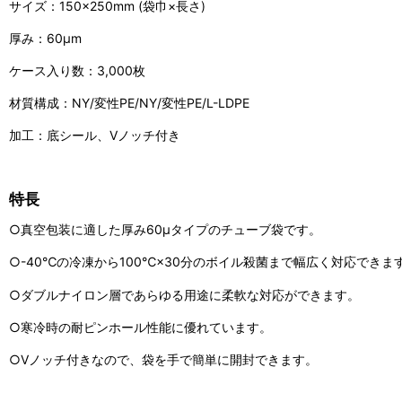
サイズ：150×250mm (袋巾×長さ)
厚み：60μm
ケース入り数：3,000枚
材質構成：NY/変性PE/NY/変性PE/L-LDPE
加工：底シール、Vノッチ付き
特長
○真空包装に適した厚み60μタイプのチューブ袋です。
○-40℃の冷凍から100℃×30分のボイル殺菌まで幅広く対応できま
○ダブルナイロン層であらゆる用途に柔軟な対応ができます。
○寒冷時の耐ピンホール性能に優れています。
○Vノッチ付きなので、袋を手で簡単に開封できます。