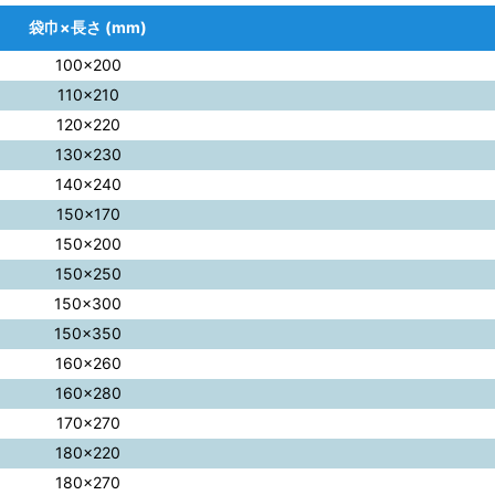
袋巾×長さ (mm)
100×200
110×210
120×220
130×230
140×240
150×170
150×200
150×250
150×300
150×350
160×260
160×280
170×270
180×220
180×270