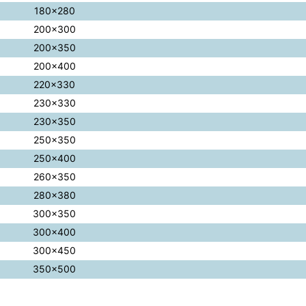
180×280
200×300
200×350
200×400
220×330
230×330
230×350
250×350
250×400
260×350
280×380
300×350
300×400
300×450
350×500