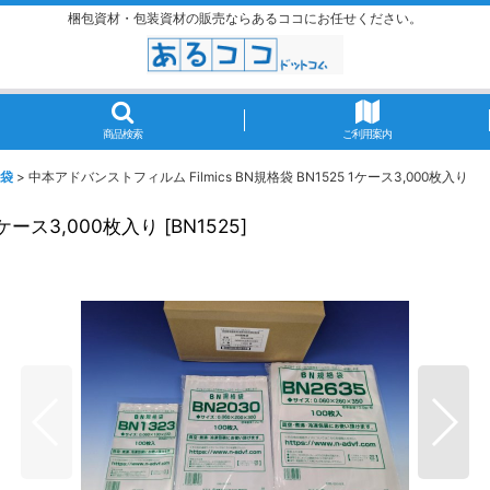
梱包資材・包装資材の販売ならあるココにお任せください。
商品検索
ご利用案内
格袋
>
中本アドバンストフィルム Filmics BN規格袋 BN1525 1ケース3,000枚入り
1ケース3,000枚入り
[
BN1525
]