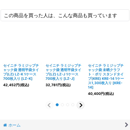
この商品を買った人は、こんな商品も買っています
セイニチ ラミジップチ
セイニチ ラミジップチ
セイニチ ラミジップチ
ャック袋 透明平袋タイ
ャック袋 透明平袋タイ
ャック袋 未晒クラフ
プ(LZ) LZ-K 1ケース
プ(LZ) LZ-J 1ケース
ト・ポリ スタンドタイ
700枚入り
[
LZ-K
]
700枚入り
[
LZ-J
]
プ(KRE) KRE-14 1ケー
ス1,300枚入り
[
KRE-
42,452
円
(税込)
32,781
円
(税込)
14
]
40,400
円
(税込)
ホーム