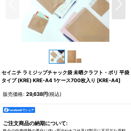
セイニチ ラミジップチャック袋 未晒クラフト・ポリ 平袋
タイプ (KRE) KRE-A4 1ケース700枚入り
[
KRE-A4
]
販売価格
:
29,638
円
(税込)
Facebookでシェア
ご注文商品の納期について:
昨今の中東情勢の悪化に伴い原油やナフサ及び製品に不可欠な原料