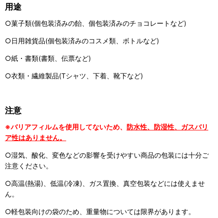
用途
○菓子類(個包装済みの飴、個包装済みのチョコレートなど)
○日用雑貨品(個包装済みのコスメ類、ボトルなど)
○紙・書類(書類、伝票など)
○衣類・繊維製品(Tシャツ、下着、靴下など)
注意
※バリアフィルムを使用してないため、
防水性、防湿性、ガスバリ
ア性はありません。
○湿気、酸化、変色などの影響を受けやすい商品の包装には十分ご
注意ください。
○高温(熱湯)、低温(冷凍)、ガス置換、真空包装などには使えませ
ん。
○軽包装向けの袋のため、重量物については限界があります。