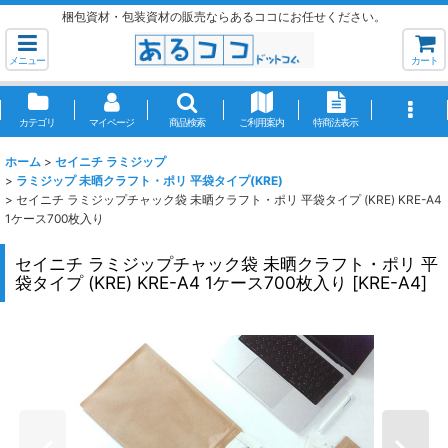
梱包資材・包装資材の販売ならあるココにお任せください。
メニュー
カート
カテゴリ
マイページ
商品検索
ご利用案内
特商法表示
ホーム
>
セイニチ ラミジップ
>
ラミジップ 未晒クラフト・ポリ 平袋タイプ(KRE)
>
セイニチ ラミジップチャック袋 未晒クラフト・ポリ 平袋タイプ (KRE) KRE-A4
1ケース700枚入り
セイニチ ラミジップチャック袋 未晒クラフト・ポリ 平
袋タイプ (KRE) KRE-A4 1ケース700枚入り
[
KRE-A4
]