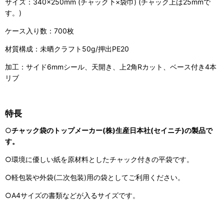
サイズ：340×250mm (チャック下×袋巾) (チャック上は25mmで
す。)
ケース入り数：700枚
材質構成：未晒クラフト50g/押出PE20
加工：サイド6mmシール、天開き、上2角Rカット、ベース付き4本
リブ
特長
○
チャック袋のトップメーカー(株)生産日本社(セイニチ)の製品で
す。
○環境に優しい紙を原材料としたチャック付きの平袋です。
○軽包装や外袋(二次包装)用の袋としてご利用ください。
○A4サイズの書類などが入るサイズです。