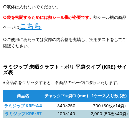
○液体は入れないでください。
○袋を密閉するためには熱シール機が必要です。
熱シール機の商品
こちら
ページは
○ご使用にあたっては実際の内容物を充填し、実用テストをしてご
確認ください。
ラミジップ 未晒クラフト・ポリ 平袋タイプ (KRE) サイ
ズ表
※商品名をクリックすると、各商品のページに移行いたします。
商品名
チャック下×袋巾 (mm)
1ケース入り数 (枚)
ラミジップ KRE-A4
340×250
700 (50枚×14袋)
ラミジップ KRE-B7
100×140
2,000 (50枚×40袋)