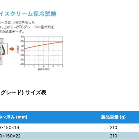
℃グレード) サイズ表
さ×厚み (mm)
製品重量 (g)
0×150×19
210
0×150×22
210