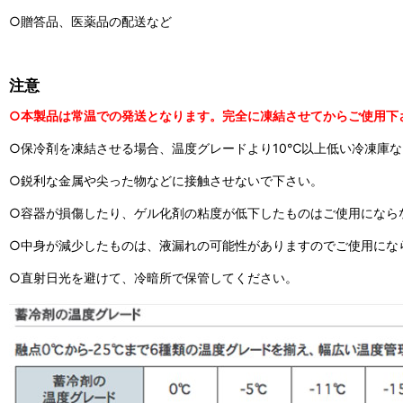
○贈答品、医薬品の配送など
注意
○本製品は常温での発送となります。完全に凍結させてからご使用下
○保冷剤を凍結させる場合、温度グレードより10℃以上低い冷凍庫
○鋭利な金属や尖った物などに接触させないで下さい。
○容器が損傷したり、ゲル化剤の粘度が低下したものはご使用になら
○中身が減少したものは、液漏れの可能性がありますのでご使用にな
○直射日光を避けて、冷暗所で保管してください。