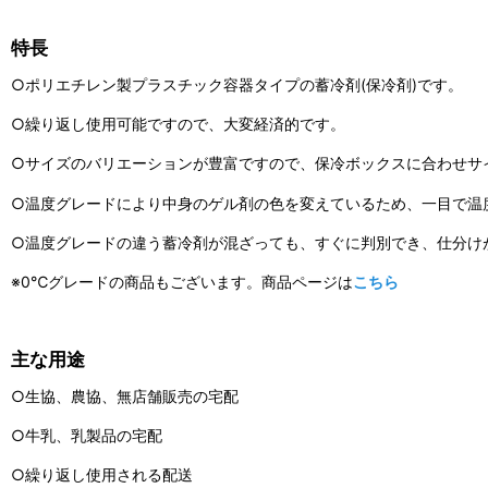
特長
○ポリエチレン製プラスチック容器タイプの蓄冷剤(保冷剤)です。
○繰り返し使用可能ですので、大変経済的です。
○サイズのバリエーションが豊富ですので、保冷ボックスに合わせサ
○温度グレードにより中身のゲル剤の色を変えているため、一目で温
○温度グレードの違う蓄冷剤が混ざっても、すぐに判別でき、仕分け
※0℃グレードの商品もございます。商品ページは
こちら
主な用途
○生協、農協、無店舗販売の宅配
○牛乳、乳製品の宅配
○繰り返し使用される配送