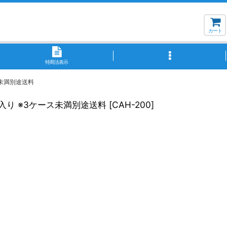
カート
特商法表示
ース未満別途送料
0個入り ※3ケース未満別途送料
[
CAH-200
]