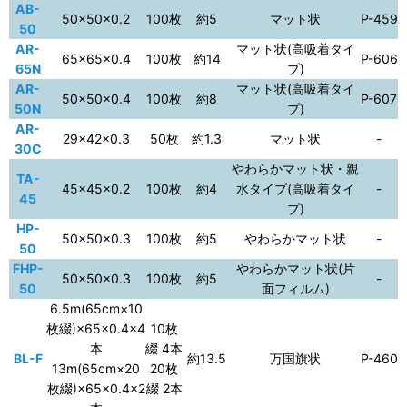
AB-
50×50×0.2
100枚
約5
マット状
P-459
50
AR-
マット状(高吸着タイ
65×65×0.4
100枚
約14
P-606
65N
プ)
AR-
マット状(高吸着タイ
50×50×0.4
100枚
約8
P-607
50N
プ)
AR-
29×42×0.3
50枚
約1.3
マット状
-
30C
やわらかマット状・親
TA-
45×45×0.2
100枚
約4
水タイプ(高吸着タイ
-
45
プ)
HP-
50×50×0.3
100枚
約5
やわらかマット状
-
50
FHP-
やわらかマット状(片
50×50×0.3
100枚
約5
-
50
面フィルム)
6.5m(65cm×10
枚綴)×65×0.4×4
10枚
本
綴 4本
BL-F
約13.5
万国旗状
P-460
13m(65cm×20
20枚
枚綴)×65×0.4×2
綴 2本