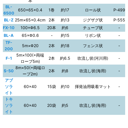
本
BL-
650×65×0.4
1巻
約17
ロール状
P-499
6500
BL-Z
25m×65×0.4cm
2本
約13
ジグザグ状
P-555
FX-10
100×Φ6.5
20本
約6
チューブ状
-
BL-A
65×Φ0.6
-
約15
リボン状
-
TF-
5m×Φ20
2本
約18
フェンス状
-
200
5m×100(+両端
F-1
2本
約6.5
吹流し状(河川用)
-
ロープ5m)
8m×50(+両端ロ
S-50
2本
約8
吹流し状(海用)
-
ープ2m)
アブ
ソラ
60×40
15袋
約10
揮発油用吸着マット
-
イト
トキ
ソラ
60×40
20袋
約5
吹流し状(海用)
-
イト