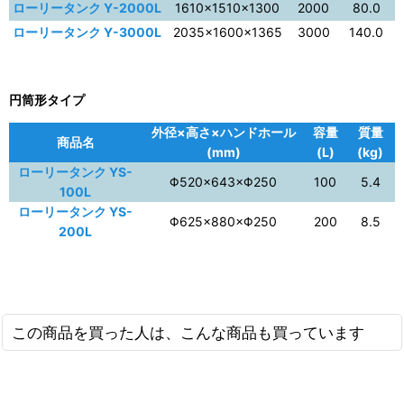
ローリータンク Y-2000L
1610×1510×1300
2000
80.0
ローリータンク Y-3000L
2035×1600×1365
3000
140.0
円筒形タイプ
外径×高さ×ハンドホール
容量
質量
商品名
(mm)
(L)
(kg)
ローリータンク YS-
Φ520×643×Φ250
100
5.4
100L
ローリータンク YS-
Φ625×880×Φ250
200
8.5
200L
この商品を買った人は、こんな商品も買っています