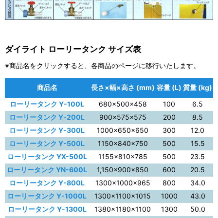
ダイライト ローリータンク サイズ表
※商品名をクリックすると、各商品のページに移行いたします。
商品名
長さ×幅×高さ (mm)
容量 (L)
質量 (kg)
ローリータンク Y-100L
680×500×458
100
6.5
ローリータンク Y-200L
900×575×575
200
8.5
ローリータンク Y-300L
1000×650×650
300
12.0
ローリータンク Y-500L
1150×840×750
500
15.5
ローリータンク YX-500L
1155×810×785
500
23.5
ローリータンク YN-600L
1,150×900×850
600
20.5
ローリータンク Y-800L
1300×1000×965
800
34.0
ローリータンク Y-1000L
1300×1100×1015
1000
43.0
ローリータンク Y-1300L
1380×1180×1100
1300
50.0