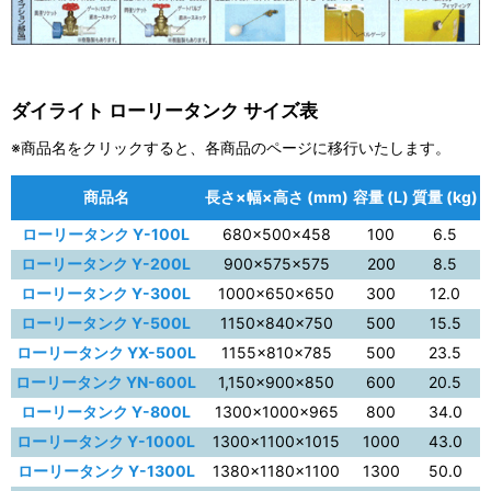
ダイライト ローリータンク サイズ表
※商品名をクリックすると、各商品のページに移行いたします。
商品名
長さ×幅×高さ (mm)
容量 (L)
質量 (kg)
ローリータンク Y-100L
680×500×458
100
6.5
ローリータンク Y-200L
900×575×575
200
8.5
ローリータンク Y-300L
1000×650×650
300
12.0
ローリータンク Y-500L
1150×840×750
500
15.5
ローリータンク YX-500L
1155×810×785
500
23.5
ローリータンク YN-600L
1,150×900×850
600
20.5
ローリータンク Y-800L
1300×1000×965
800
34.0
ローリータンク Y-1000L
1300×1100×1015
1000
43.0
ローリータンク Y-1300L
1380×1180×1100
1300
50.0