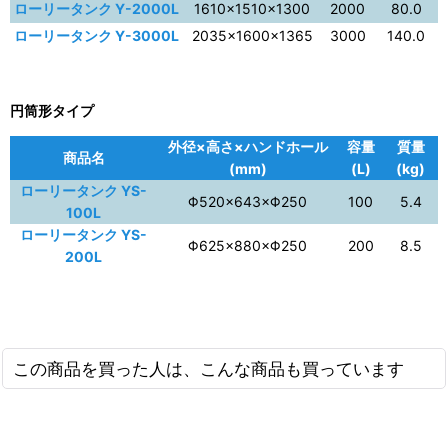
ローリータンク Y-2000L
1610×1510×1300
2000
80.0
ローリータンク Y-3000L
2035×1600×1365
3000
140.0
円筒形タイプ
外径×高さ×ハンドホール
容量
質量
商品名
(mm)
(L)
(kg)
ローリータンク YS-
Φ520×643×Φ250
100
5.4
100L
ローリータンク YS-
Φ625×880×Φ250
200
8.5
200L
この商品を買った人は、こんな商品も買っています