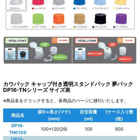
カウパック キャップ付き透明スタンドパック 夢パック
DP16-TNシリーズ サイズ表
※商品名をクリックすると、各商品のページに移行いたします。
袋巾×長さ(マチ)
目安容量
1ケース入り数
商品名
(mm)
(ml)
(枚)
DP16-
100×120(29)
100
900
TN0100
DP16-