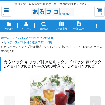
梱包資材・包装資材の販売ならあるココにお任せください。
メニュー
カート
カテゴリ
マイページ
商品検索
ご利用案内
特商法表示
ホーム
>
スパウトパウチ(キャップ付き袋)
>
センタースパウト付き透明スタンド袋
>
カウパック キャップ付き透明スタンドパック 夢パック DP16-TN0100 1ケース
900枚入り
カウパック キャップ付き透明スタンドパック 夢パック
DP16-TN0100 1ケース900枚入り
[
DP16-TN0100
]