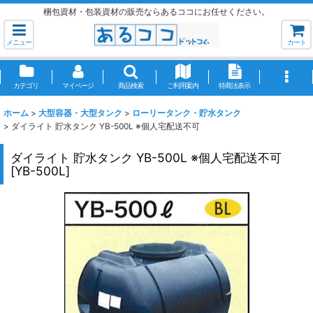
梱包資材・包装資材の販売ならあるココにお任せください。
メニュー
カート
カテゴリ
マイページ
商品検索
ご利用案内
特商法表示
ホーム
>
大型容器・大型タンク
>
ローリータンク・貯水タンク
>
ダイライト 貯水タンク YB-500L ※個人宅配送不可
ダイライト 貯水タンク YB-500L ※個人宅配送不可
[
YB-500L
]