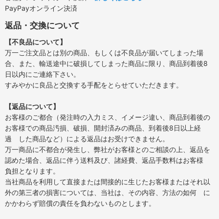
PayPayオンライン決済
返品・交換について
【不良品について】
万一ご注文品とは別の商品、もしくは不良品が届いてしまった場
合、また、輸送途中に破損してしまった商品に限り、商品到着後8
日以内にご連絡下さい。
すみやかに良品と交換する手配をとらせていただきます。
【返品について】
お客様のご都合（発注時の入力ミス、イメージ違い、商品到着後の
お客様での商品汚損、破損、開封済みの商品、到着後8日以上経
過 した商品など）による返品はお受けできません。
万一商品に不都合が発生し、弊社がお客様とのご相談の上、返品を
認めた場合、返品に伴う送料及び、諸経費、返品手数料はお客様
負担となります。
当社商品を利用して直接または間接的に生じたお客様またはそれ以
外の第三者の損害については、当社は、その内容、方法の如何 に
かかわらず賠償の責任を負わないものとします。