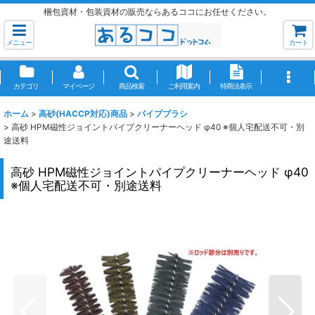
梱包資材・包装資材の販売ならあるココにお任せください。
メニュー
カート
カテゴリ
マイページ
商品検索
ご利用案内
特商法表示
ホーム
>
高砂(HACCP対応)商品
>
パイプブラシ
>
高砂 HPM磁性ジョイントパイプクリーナーヘッド φ40 ※個人宅配送不可・別
途送料
高砂 HPM磁性ジョイントパイプクリーナーヘッド φ40
※個人宅配送不可・別途送料