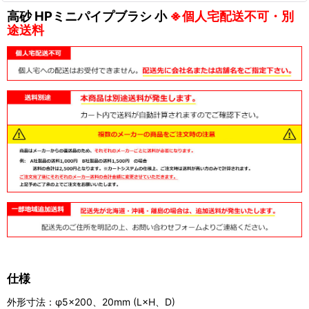
高砂 HPミニパイプブラシ 小
※個人宅配送不可・別
途送料
仕様
外形寸法：φ5×200、20mm (L×H、D)