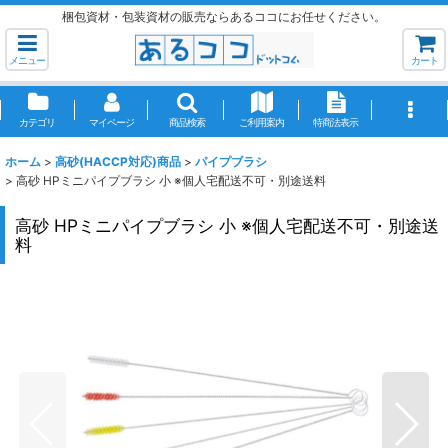
梱包資材・包装資材の販売ならあるココにお任せください。
メニュー
カート
カテゴリ
マイページ
商品検索
ご利用案内
特商法表示
ホーム
>
高砂(HACCP対応)商品
>
パイプブラシ
>
高砂 HPミニパイプブラシ 小 ※個人宅配送不可・別途送料
高砂 HPミニパイプブラシ 小 ※個人宅配送不可・別途送
料