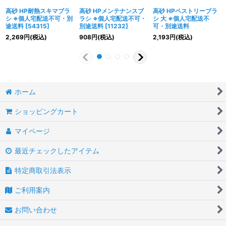
高砂 HP耐熱スキマブラ
高砂 HPメンテナンスブ
高砂 HPペストリーブラ
シ ※個人宅配送不可・別
ラシ ※個人宅配送不可・
シ 大 ※個人宅配送不
途送料
[
54315
]
別途送料
[
11232
]
可・別途送料
2,269
円
(税込)
908
円
(税込)
2,193
円
(税込)
ホーム
ショッピングカート
マイページ
最近チェックしたアイテム
特定商取引法表示
ご利用案内
お問い合わせ