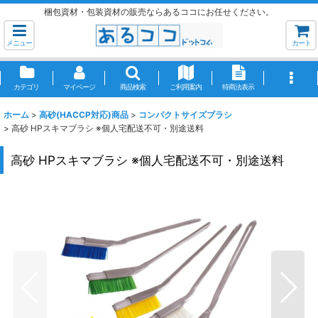
梱包資材・包装資材の販売ならあるココにお任せください。
メニュー
カート
カテゴリ
マイページ
商品検索
ご利用案内
特商法表示
ホーム
>
高砂(HACCP対応)商品
>
コンパクトサイズブラシ
>
高砂 HPスキマブラシ ※個人宅配送不可・別途送料
高砂 HPスキマブラシ ※個人宅配送不可・別途送料