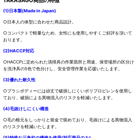
TAKASAGO商品の特徴
(1)日本製(Made in Japan)
○日本人の体型に合わせた商品設計。
○コンパクトで軽量なため、女性にも使用しやすくご好評を頂いて
おります。
(2)HACCP対応
○HACCPに定められた清掃具の作業箇所と用途、保管場所の区分け
を洗浄具の5色で色分けし、安全管理作業を応援いたします。
(3)優れた耐久性
○ブラシボディーには頑丈で破損しにくいポリプロピレンを使用し
ており、破損による異物混入のリスクを軽減いたします。
(4)毛抜けしにくい構造
○毛の根元をしっかりと留金で留めており、毛抜けによる異物混入
のリスクを軽減いたします。
(5)特殊な三角柱の繊維を使用(対応商品のみ)