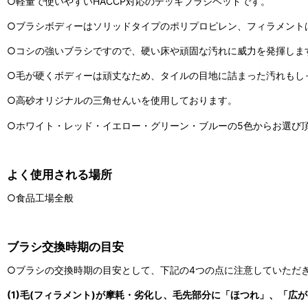
○軽量で使いやすいHACCP対応のデッキブラシヘッドです。
○ブラシボディーはソリッドタイプのポリプロピレン、フィラメント
○コシの強いブラシですので、硬い床や頑固な汚れに威力を発揮しま
○毛が硬くボディーは頑丈なため、タイルの目地に詰まった汚れもし
○高砂オリジナルの三角せんいを使用しております。
○ホワイト・レッド・イエロー・グリーン・ブルーの5色からお選び
よく使用される場所
○食品工場全般
ブラシ交換時期の目安
○ブラシの交換時期の目安として、下記の4つの点に注意していただ
(1)毛(フィラメント)が摩耗・劣化し、毛先部分に「ほつれ」、「