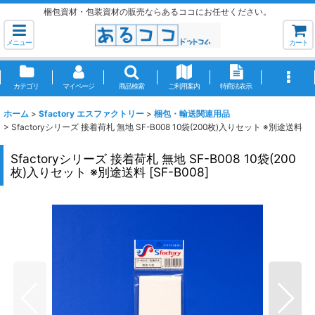
梱包資材・包装資材の販売ならあるココにお任せください。
メニュー
カート
カテゴリ
マイページ
商品検索
ご利用案内
特商法表示
ホーム
>
Sfactory エスファクトリー
>
梱包・輸送関連用品
>
Sfactoryシリーズ 接着荷札 無地 SF-B008 10袋(200枚)入りセット ※別途送料
Sfactoryシリーズ 接着荷札 無地 SF-B008 10袋(200
枚)入りセット ※別途送料
[
SF-B008
]