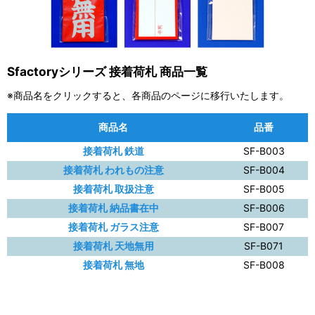
Sfactoryシリーズ 接着荷札 商品一覧
※商品名をクリックすると、各商品のページに移行いたします。
商品名
品番
接着荷札 鉄道
SF-B003
接着荷札 われもの注意
SF-B004
接着荷札 取扱注意
SF-B005
接着荷札 納品書在中
SF-B006
接着荷札 ガラス注意
SF-B007
接着荷札 天地無用
SF-B071
接着荷札 無地
SF-B008