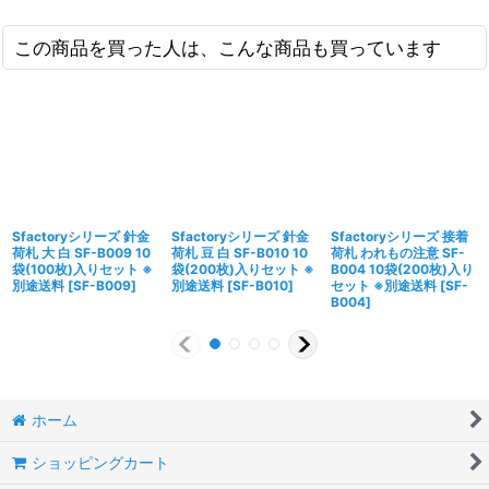
この商品を買った人は、こんな商品も買っています
Sfactoryシリーズ 針金
Sfactoryシリーズ 針金
Sfactoryシリーズ 接着
荷札 大 白 SF-B009 10
荷札 豆 白 SF-B010 10
荷札 われもの注意 SF-
袋(100枚)入りセット ※
袋(200枚)入りセット ※
B004 10袋(200枚)入り
別途送料
[
SF-B009
]
別途送料
[
SF-B010
]
セット ※別途送料
[
SF-
B004
]
ホーム
ショッピングカート