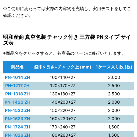
○ご使用にあたっては実際の内容物を充填し、実用テストをしてご
確認ください。
明和産商 真空包装 チャック付き 三方袋 PNタイプ サイ
ズ表
※商品名をクリックすると、各商品のページに移行いたします。
商品名
袋巾×長さ+チャック上 (mm)
1ケース入り数 (枚)
PN-1014 ZH
100×140+27
3,000
PN-1217 ZH
120×170+27
2,500
PN-1318 ZH
130×180+27
2,500
PN-1420 ZH
140×200+27
2,000
PN-1522 ZH
150×220+27
2,000
PN-1623 ZH
160×230+27
2,000
PN-1724 ZH
170×240+27
1,500
PN-1826 ZH
180×260+27
1,500