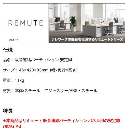
仕様
品名：吸音連結パーティション 安定脚
サイズ：46×420×83mm (幅×奥行×高さ)
重量：1.1kg
材質：本体/スチール アジャスター/ABS・スチール
特長
※本商品はリミュート 吸音連結パーティション パネル用の安定脚
(部品)です。