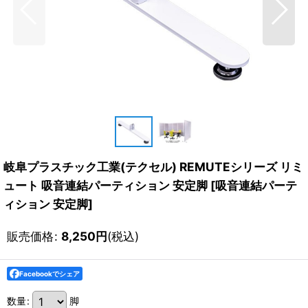
岐阜プラスチック工業(テクセル) REMUTEシリーズ リミ
ュート 吸音連結パーティション 安定脚
[
吸音連結パーテ
ィション 安定脚
]
販売価格
:
8,250
円
(税込)
Facebookでシェア
数量
:
脚