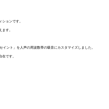
ィションです。
えます。
 セイント」を人声の周波数帯の吸音にカスタマイズしました。
自在です。