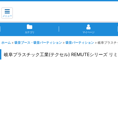
メニュー
カテゴリ
マイページ
ホーム
>
吸音ブース・吸音パーティション
>
吸音パーティション
>
岐阜プラスチッ
岐阜プラスチック工業(テクセル) REMUTEシリーズ リ