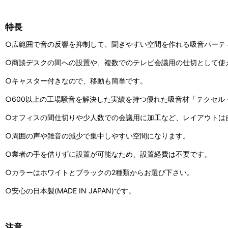
特長
○広範囲で音の反響を抑制して、聞きやすい空間を作れる吸音パーテ
○商談デスクの間への設置や、複数でのテレビ会議用の仕切として使
○キャスター付きなので、移動も簡単です。
○600以上の工場騒音を解決した実績を持つ優れた吸音材「テクセル
○オフィスの間仕切りや少人数での会議用に加工など、レイアウトは
○周囲の声や雑音の減少で集中しやすい空間になります。
○業者の手を借りずに設置が可能なため、設置経費は不要です。
○カラーはホワイトとブラックの2種類からお選び下さい。
○安心の日本製(MADE IN JAPAN)です。
注意