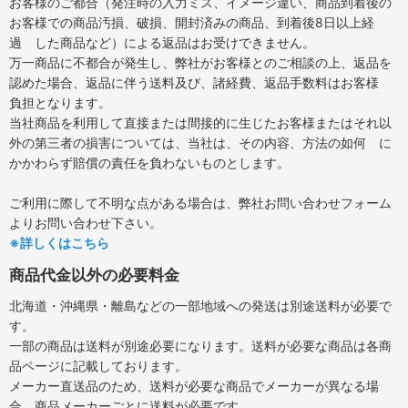
お客様のご都合（発注時の入力ミス、イメージ違い、商品到着後の
お客様での商品汚損、破損、開封済みの商品、到着後8日以上経
過 した商品など）による返品はお受けできません。
万一商品に不都合が発生し、弊社がお客様とのご相談の上、返品を
認めた場合、返品に伴う送料及び、諸経費、返品手数料はお客様
負担となります。
当社商品を利用して直接または間接的に生じたお客様またはそれ以
外の第三者の損害については、当社は、その内容、方法の如何 に
かかわらず賠償の責任を負わないものとします。
ご利用に際して不明な点がある場合は、弊社お問い合わせフォーム
よりお問い合わせ下さい。
※詳しくはこちら
商品代金以外の必要料金
北海道・沖縄県・離島などの一部地域への発送は別途送料が必要で
す。
一部の商品は送料が別途必要になります。送料が必要な商品は各商
品ページに記載しております。
メーカー直送品のため、送料が必要な商品でメーカーが異なる場
合、商品メーカーごとに送料が必要です。