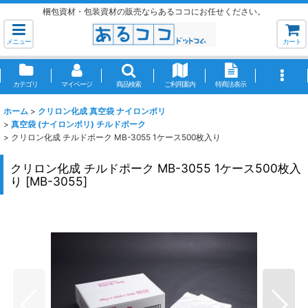
梱包資材・包装資材の販売ならあるココにお任せください。
メニュー
カート
カテゴリ
マイページ
商品検索
ご利用案内
特商法表示
ホーム
>
クリロン化成 真空袋 ナイロンポリ
>
真空袋 (ナイロンポリ) チルドポーク
>
クリロン化成 チルドポーク MB-3055 1ケース500枚入り
クリロン化成 チルドポーク MB-3055 1ケース500枚入
り
[
MB-3055
]