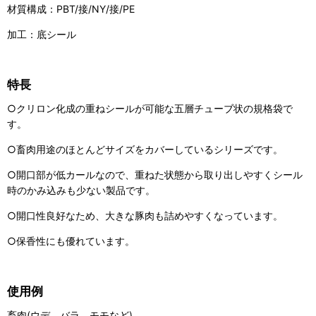
材質構成：PBT/接/NY/接/PE
加工：底シール
特長
○クリロン化成の重ねシールが可能な五層チューブ状の規格袋で
す。
○畜肉用途のほとんどサイズをカバーしているシリーズです。
○開口部が低カールなので、重ねた状態から取り出しやすくシール
時のかみ込みも少ない製品です。
○開口性良好なため、大きな豚肉も詰めやすくなっています。
○保香性にも優れています。
使用例
畜肉(ウデ、バラ、モモなど)