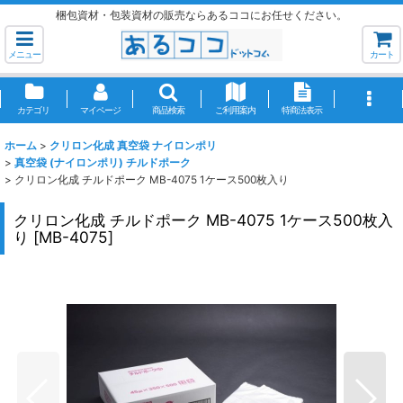
梱包資材・包装資材の販売ならあるココにお任せください。
メニュー
カート
カテゴリ
マイページ
商品検索
ご利用案内
特商法表示
ホーム
>
クリロン化成 真空袋 ナイロンポリ
>
真空袋 (ナイロンポリ) チルドポーク
>
クリロン化成 チルドポーク MB-4075 1ケース500枚入り
クリロン化成 チルドポーク MB-4075 1ケース500枚入
り
[
MB-4075
]