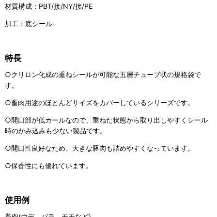
材質構成：PBT/接/NY/接/PE
加工：底シール
特長
○クリロン化成の重ねシールが可能な五層チューブ状の規格袋で
す。
○畜肉用途のほとんどサイズをカバーしているシリーズです。
○開口部が低カールなので、重ねた状態から取り出しやすくシール
時のかみ込みも少ない製品です。
○開口性良好なため、大きな豚肉も詰めやすくなっています。
○保香性にも優れています。
使用例
畜肉(ウデ、バラ、モモなど)