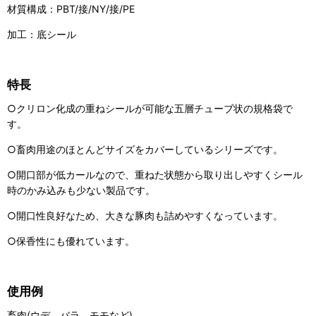
材質構成：PBT/接/NY/接/PE
加工：底シール
特長
○クリロン化成の重ねシールが可能な五層チューブ状の規格袋で
す。
○畜肉用途のほとんどサイズをカバーしているシリーズです。
○開口部が低カールなので、重ねた状態から取り出しやすくシール
時のかみ込みも少ない製品です。
○開口性良好なため、大きな豚肉も詰めやすくなっています。
○保香性にも優れています。
使用例
畜肉(ウデ、バラ、モモなど)