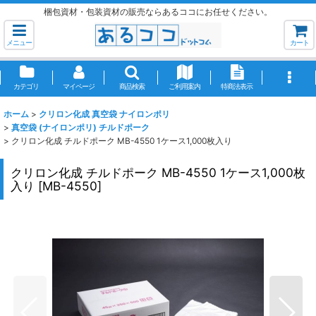
梱包資材・包装資材の販売ならあるココにお任せください。
メニュー
カート
カテゴリ
マイページ
商品検索
ご利用案内
特商法表示
ホーム
>
クリロン化成 真空袋 ナイロンポリ
>
真空袋 (ナイロンポリ) チルドポーク
>
クリロン化成 チルドポーク MB-4550 1ケース1,000枚入り
クリロン化成 チルドポーク MB-4550 1ケース1,000枚
入り
[
MB-4550
]