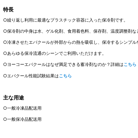
特長
○繰り返し利用に最適なプラスチック容器に入った保冷剤です。
○保冷剤の中身は水、ゲル化剤、食用着色料、保存剤、温度調整剤な
○冷凍させたエバクールが外部からの熱を吸収し、保冷するシンプル
○あらゆる保冷流通のシーンでご利用いただけます。
○ヨーコーエバクールはなぜ満足できる蓄冷剤なのか？詳細は
こちら
○エバクール性能試験結果は
こちら
主な用途
○一般冷凍品配送用
○一般保冷品配送用