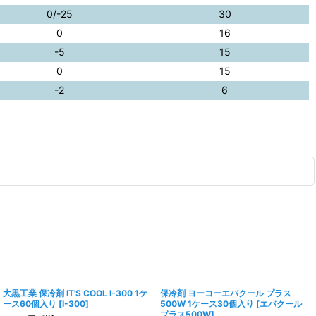
0/-25
30
0
16
-5
15
0
15
-2
6
大黒工業 保冷剤 IT'S COOL I-300 1ケ
保冷剤 ヨーコーエバクール プラス
ース60個入り
[
I-300
]
500W 1ケース30個入り
[
エバクール
プラス500W
]