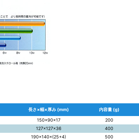
長さ×幅×厚み (mm)
内容量 (g)
150×90×17
200
127×127×36
400
190×140×(25+4)
500