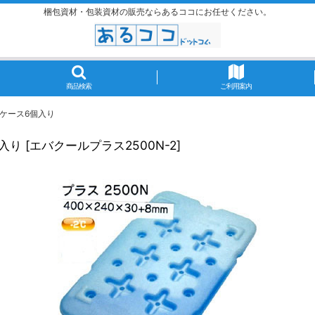
梱包資材・包装資材の販売ならあるココにお任せください。
商品検索
ご利用案内
1ケース6個入り
個入り
[
エバクールプラス2500N-2
]