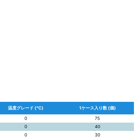
温度グレード (℃)
1ケース入り数 (個)
0
75
0
40
0
30