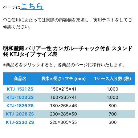
こちら
ページは
○ご使用にあたっては実際の内容物を充填し、実用テストをしてご
確認ください。
明和産商 バリアー性 カンガルーチャック付き スタンド
袋 KTJタイプ サイズ表
※商品名をクリックすると、各商品のページに移行いたします。
商品名
袋巾×長さ+マチ (mm)
1ケース入り数 (枚)
KTJ-1521 ZS
150×215×41
1,000
KTJ-1623 ZS
160×235×41
1,000
KTJ-1826 ZS
180×265×46
800
KTJ-2028 ZS
200×285×50
700
KTJ-2230 ZS
220×305×55
600