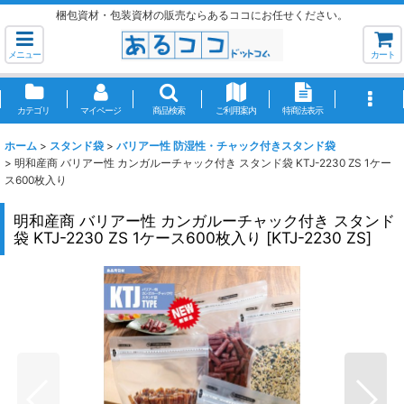
梱包資材・包装資材の販売ならあるココにお任せください。
メニュー
カート
カテゴリ
マイページ
商品検索
ご利用案内
特商法表示
ホーム
>
スタンド袋
>
バリアー性 防湿性・チャック付きスタンド袋
>
明和産商 バリアー性 カンガルーチャック付き スタンド袋 KTJ-2230 ZS 1ケー
ス600枚入り
明和産商 バリアー性 カンガルーチャック付き スタンド
袋 KTJ-2230 ZS 1ケース600枚入り
[
KTJ-2230 ZS
]