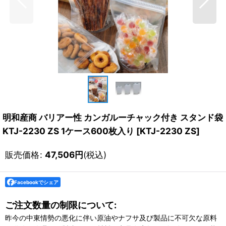
明和産商 バリアー性 カンガルーチャック付き スタンド袋
KTJ-2230 ZS 1ケース600枚入り
[
KTJ-2230 ZS
]
販売価格
:
47,506
円
(税込)
Facebookでシェア
ご注文数量の制限について:
昨今の中東情勢の悪化に伴い原油やナフサ及び製品に不可欠な原料