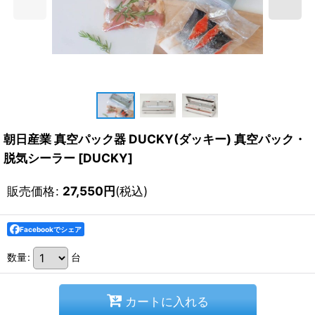
朝日産業 真空パック器 DUCKY(ダッキー) 真空パック・
脱気シーラー
[
DUCKY
]
販売価格
:
27,550
円
(税込)
Facebookでシェア
数量
:
台
カートに入れる