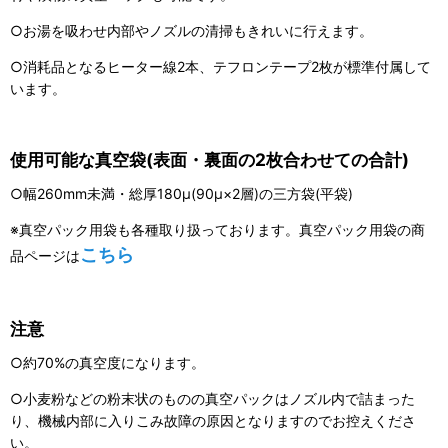
○お湯を吸わせ内部やノズルの清掃もきれいに行えます。
○消耗品となるヒーター線2本、テフロンテープ2枚が標準付属して
います。
使用可能な真空袋(表面・裏面の2枚合わせての合計)
○幅260mm未満・総厚180μ(90μ×2層)の三方袋(平袋)
※真空パック用袋も各種取り扱っております。真空パック用袋の商
こちら
品ページは
注意
○約70%の真空度になります。
○小麦粉などの粉末状のものの真空パックはノズル内で詰まった
り、機械内部に入りこみ故障の原因となりますのでお控えくださ
い。