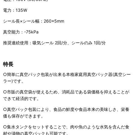
電力：135W
シール長×シール幅：260×5mm
真空能力：-75kPa
推奨連続使用：吸気シール 2回/分、シールのみ 1回/分
特長
○簡単に真空パック包装が出来る本格家庭用真空パック器(真空シー
ラー)です。
○市販の真空袋が使えるため、消耗品である袋価格を抑えることが
できて経済的です。
○真空パック包装により、食品の鮮度や食品本来の美味しさ、栄養
価も保存ができます。
○集水タンクをセットすることで、肉や魚のような水気を含んだ食
材や漬物の真空パックも可能です。