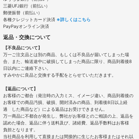
三菱UFJ銀行（前払い）
郵便振替（前払い）
各種クレジットカード決済
※詳しくはこちら
PayPayオンライン決済
返品・交換について
【不良品について】
万一ご注文品とは別の商品、もしくは不良品が届いてしまった場
合、また、輸送途中に破損してしまった商品に限り、商品到着後8
日以内にご連絡下さい。
すみやかに良品と交換する手配をとらせていただきます。
【返品について】
お客様のご都合（発注時の入力ミス、イメージ違い、商品到着後の
お客様での商品汚損、破損、開封済みの商品、到着後8日以上経
過 した商品など）による返品はお受けできません。
万一商品に不都合が発生し、弊社がお客様とのご相談の上、返品を
認めた場合、返品に伴う送料及び、諸経費、返品手数料はお客様
負担となります。
当社商品を利用して直接または間接的に生じたお客様またはそれ以