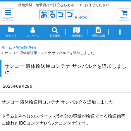
梱包資材・包装資材の販売ならあるココにお任せください。
メニュー
カート
カテゴリ
マイページ
商品検索
ご利用案内
特商法表示
ホーム
>
What's New
>
サンコー 液体輸送用コンテナ サンバルクを追加しました。
サンコー 液体輸送用コンテナ サンバルクを追加しまし
た。
2025
09
29
年
月
日
サンコー 液体輸送用コンテナ サンバルクを追加しました。
ドラム缶4本分のスペースで5本分の容量が輸送できる輸送効率
に優れたIBCコンテナ(バルクコンテナ)です。