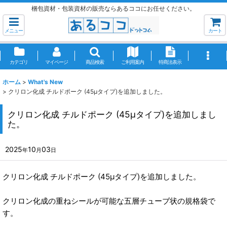
梱包資材・包装資材の販売ならあるココにお任せください。
メニュー
カート
カテゴリ
マイページ
商品検索
ご利用案内
特商法表示
ホーム
>
What's New
>
クリロン化成 チルドポーク (45μタイプ)を追加しました。
クリロン化成 チルドポーク (45μタイプ)を追加しまし
た。
2025
10
03
年
月
日
クリロン化成 チルドポーク (45μタイプ)を追加しました。
クリロン化成の重ねシールが可能な五層チューブ状の規格袋で
す。