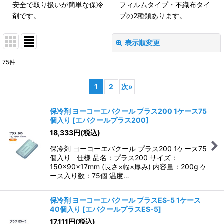
安全で取り扱いが簡単な保冷
フィルムタイプ・不織布タイ
剤です。
プの2種類あります。
表示順変更
閉じる
75
件
表示数
:
1
2
次
»
並び順
:
保冷剤 ヨーコーエバクール プラス200 1ケース75
個入り
[
エバクールプラス200
]
絞り込む
18,333
円
(税込)
保冷剤 ヨーコーエバクール プラス200 1ケース75
個入り 仕様 品名：プラス200 サイズ：
150×90×17mm (長さ×幅×厚み) 内容量：200g ケ
ース入り数：75個 温度…
保冷剤 ヨーコーエバクール プラスES-5 1ケース
40個入り
[
エバクールプラスES-5
]
17,111
円
(税込)