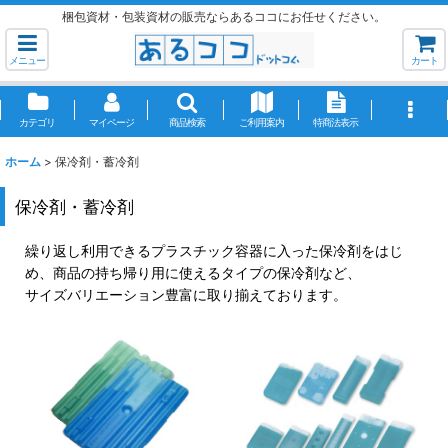
梱包資材・包装資材の販売ならあるココにお任せください。
メニュー
カート
カテゴリ
マイページ
商品検索
ご利用案内
特商法表示
ホーム
>
保冷剤・蓄冷剤
保冷剤・蓄冷剤
繰り返し利用できるプラスチック容器に入った保冷剤をはじ
め、商品の持ち帰り用に使えるタイプの保冷剤など、
サイズバリエーション豊富に取り揃えております。