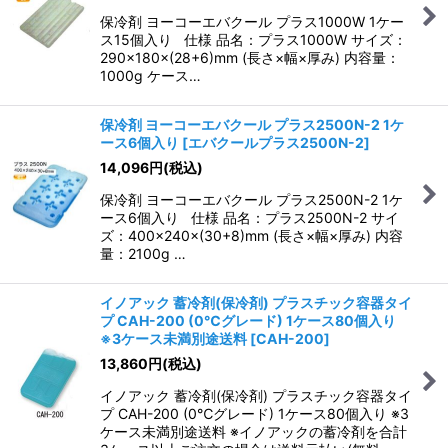
保冷剤 ヨーコーエバクール プラス1000W 1ケー
ス15個入り 仕様 品名：プラス1000W サイズ：
290×180×(28+6)mm (長さ×幅×厚み) 内容量：
1000g ケース…
保冷剤 ヨーコーエバクール プラス2500N-2 1ケ
ース6個入り
[
エバクールプラス2500N-2
]
14,096
円
(税込)
保冷剤 ヨーコーエバクール プラス2500N-2 1ケ
ース6個入り 仕様 品名：プラス2500N-2 サイ
ズ：400×240×(30+8)mm (長さ×幅×厚み) 内容
量：2100g …
イノアック 蓄冷剤(保冷剤) プラスチック容器タイ
プ CAH-200 (0℃グレード) 1ケース80個入り
※3ケース未満別途送料
[
CAH-200
]
13,860
円
(税込)
イノアック 蓄冷剤(保冷剤) プラスチック容器タイ
プ CAH-200 (0℃グレード) 1ケース80個入り ※3
ケース未満別途送料 ※イノアックの蓄冷剤を合計