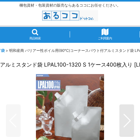
梱包資材・包装資材の販売ならあるココにお任せください。
商品検索
ご利用案内
ド袋
>
明和産商 バリアー性ボイル用(90℃)コーナースパウト付アルミスタンド袋 LPAL10
スタンド袋 LPAL100-1320 S 1ケース400枚入り
[
L