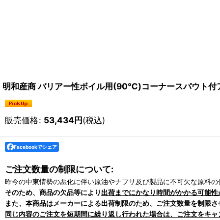
明和産商 バリアー性ボイル用(90℃)コーナースパウト付アルミ
販売価格
:
53,434
円
(税込)
Facebookでシェア
ご注文数量の制限について:
昨今の中東情勢の悪化に伴い原油やナフサ及び製品に不可欠な原料の
そのため、商品の欠品等により
出荷までにかなり時間がかかる可能性
また、本商品はメーカーによる出荷制限のため、ご注文数量を制限さ
同じ内容のご注文を短期間に繰り返し行われた場合は、ご注文をキャ