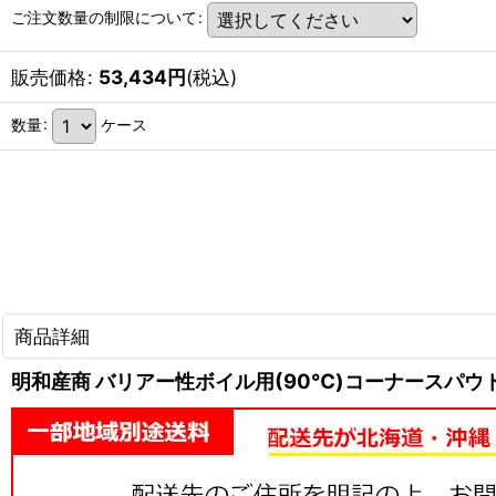
ご注文数量の制限について
:
販売価格
:
53,434
円
(税込)
数量
:
ケース
商品詳細
明和産商 バリアー性ボイル用(90℃)コーナースパウト付ア