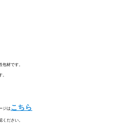
性包材です。
す。
こちら
ージは
認ください。