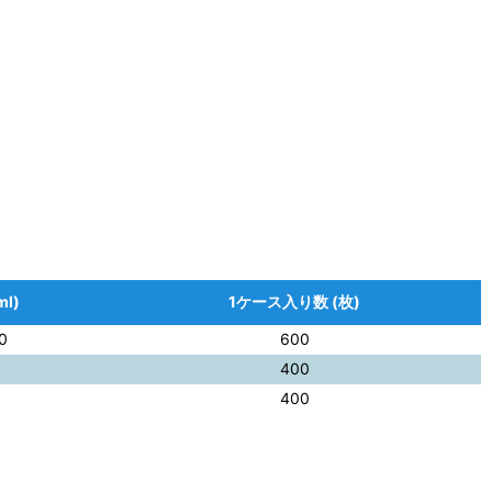
l)
1ケース入り数 (枚)
0
600
400
400