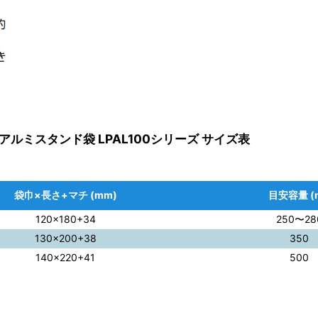
ルミスタンド袋 LPAL100シリーズ サイズ表
袋巾×長さ+マチ (mm)
目安容量 (m
120×180+34
250〜28
130×200+38
350
140×220+41
500