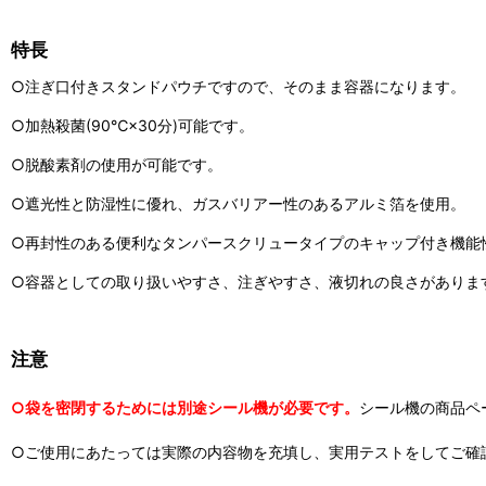
特長
○注ぎ口付きスタンドパウチですので、そのまま容器になります。
○加熱殺菌(90℃×30分)可能です。
○脱酸素剤の使用が可能です。
○遮光性と防湿性に優れ、ガスバリアー性のあるアルミ箔を使用。
○再封性のある便利なタンパースクリュータイプのキャップ付き機能
○容器としての取り扱いやすさ、注ぎやすさ、液切れの良さがありま
注意
○袋を密閉するためには別途シール機が必要です。
シール機の商品ペ
○ご使用にあたっては実際の内容物を充填し、実用テストをしてご確