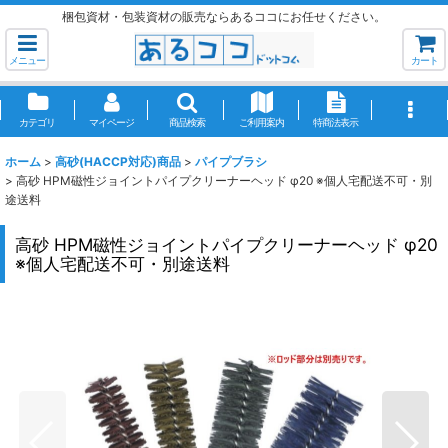
梱包資材・包装資材の販売ならあるココにお任せください。
メニュー
カート
カテゴリ
マイページ
商品検索
ご利用案内
特商法表示
ホーム
>
高砂(HACCP対応)商品
>
パイプブラシ
>
高砂 HPM磁性ジョイントパイプクリーナーヘッド φ20 ※個人宅配送不可・別
途送料
高砂 HPM磁性ジョイントパイプクリーナーヘッド φ20
※個人宅配送不可・別途送料