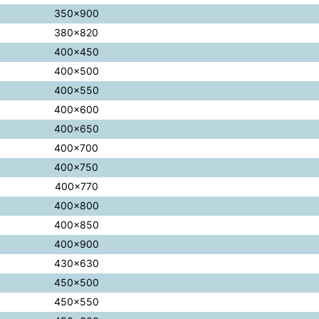
350×900
380×820
400×450
400×500
400×550
400×600
400×650
400×700
400×750
400×770
400×800
400×850
400×900
430×630
450×500
450×550