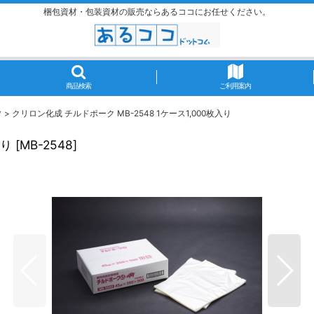
梱包資材・包装資材の販売ならあるココにお任せください。
商品検索
ご利用案内
ク
>
クリロン化成 チルドポーク MB-2548 1ケース1,000枚入り
入り
[
MB-2548
]