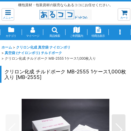
梱包資材・包装資材の販売ならあるココにお任せください。
メニュー
カート
カテゴリ
マイページ
商品検索
ご利用案内
特商法表示
ホーム
>
クリロン化成 真空袋 ナイロンポリ
>
真空袋 (ナイロンポリ) チルドポーク
>
クリロン化成 チルドポーク MB-2555 1ケース1,000枚入り
クリロン化成 チルドポーク MB-2555 1ケース1,000枚
入り
[
MB-2555
]