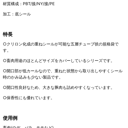
材質構成：PBT/接/NY/接/PE
加工：底シール
特長
○クリロン化成の重ねシールが可能な五層チューブ状の規格袋で
す。
○畜肉用途のほとんどサイズをカバーしているシリーズです。
○開口部が低カールなので、重ねた状態から取り出しやすくシール
時のかみ込みも少ない製品です。
○開口性良好なため、大きな豚肉も詰めやすくなっています。
○保香性にも優れています。
使用例
畜肉(ウデ、バラ、モモなど)