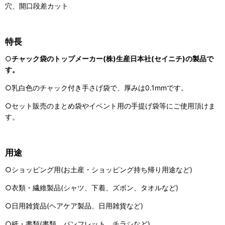
穴、開口段差カット
特長
○
チャック袋のトップメーカー(株)生産日本社(セイニチ)の製品で
す。
○乳白色のチャック付き手さげ袋で、厚みは0.1mmです。
○セット販売のまとめ袋やイベント用の手提げ袋等にご使用頂けま
す。
用途
○ショッピング用(お土産・ショッピング持ち帰り用途など)
○衣類・繊維製品(シャツ、下着、ズボン、タオルなど)
○日用雑貨品(ヘアケア製品、日用雑貨など)
○紙・書類(書類、パンフレット、チラシなど)