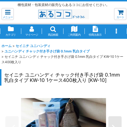
梱包資材・包装資材の販売ならあるココにお任せください。
メニュー
カート
カテゴリ
マイページ
商品検索
ご利用案内
特商法表示
ホーム
>
セイニチ ユニハンディ
>
ユニハンディ チャック付き手さげ袋 0.1mm 乳白タイプ
>
セイニチ ユニハンディ チャック付き手さげ袋 0.1mm 乳白タイプ KW-10 1ケー
ス400枚入り
セイニチ ユニハンディ チャック付き手さげ袋 0.1mm
乳白タイプ KW-10 1ケース400枚入り
[
KW-10
]