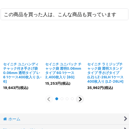
この商品を買った人は、こんな商品も買っています
セイニチ ユニハンディ
セイニチ ユニパック チ
セイニチ ラミジップチ
チャック付き手さげ袋
ャック袋 透明0.06mm
ャック袋 透明スタンド
0.06mm 透明タイプ L-
タイプ 6G 1ケース
タイプ 手さげタイプ
6 1ケース400枚入り
[
L-
2,400枚入り
[
6G
]
(LZ) LZ-26LH 1ケース
6
]
400枚入り
[
LZ-26LH
]
15,253
円
(税込)
19,643
円
(税込)
35,962
円
(税込)
ホーム