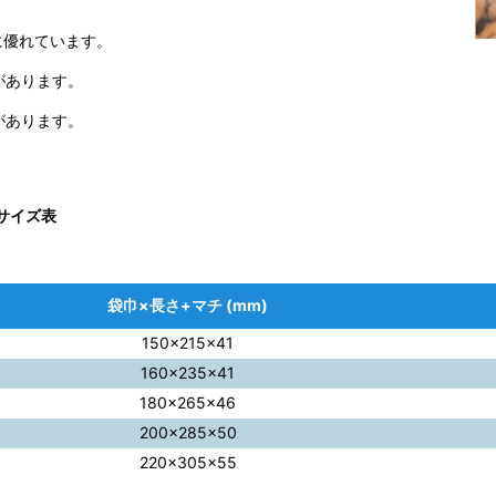
。
に優れています。
があります。
があります。
 サイズ表
袋巾×長さ+マチ (mm)
150×215×41
160×235×41
180×265×46
200×285×50
220×305×55