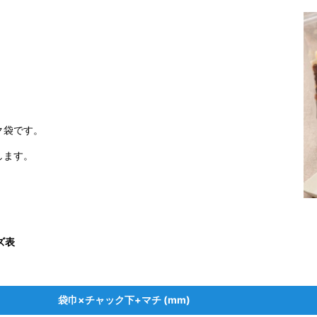
ク袋です。
します。
ズ表
袋巾×チャック下+マチ (mm)