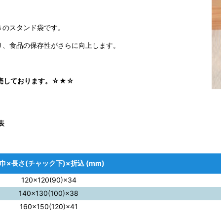
きのスタンド袋です。
り、食品の保存性がさらに向上します。
販売しております。☆★☆
表
巾×長さ(チャック下)×折込 (mm)
120×120(90)×34
140×130(100)×38
160×150(120)×41