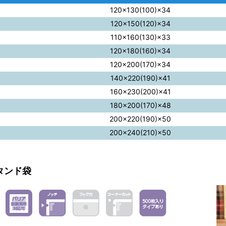
120×130(100)×34
120×150(120)×34
110×160(130)×33
120×180(160)×34
120×200(170)×34
140×220(190)×41
160×230(200)×41
180×200(170)×48
200×220(190)×50
200×240(210)×50
タンド袋