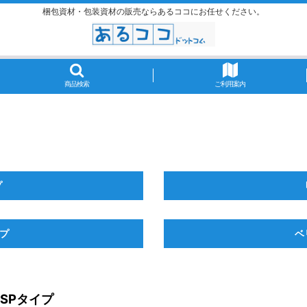
梱包資材・包装資材の販売ならあるココにお任せください。
商品検索
ご利用案内
プ
イプ
ベ
SPタイプ