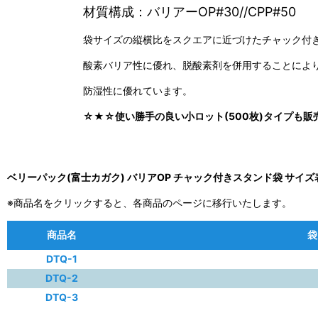
材質構成：バリアーOP#30//CPP#50
袋サイズの縦横比をスクエアに近づけたチャック付
酸素バリア性に優れ、脱酸素剤を併用することによ
防湿性に優れています。
☆★☆使い勝手の良い小ロット(500枚)タイプも
ベリーパック(富士カガク) バリアOP チャック付きスタンド袋 サイズ
※商品名をクリックすると、各商品のページに移行いたします。
商品名
袋
DTQ-1
DTQ-2
DTQ-3