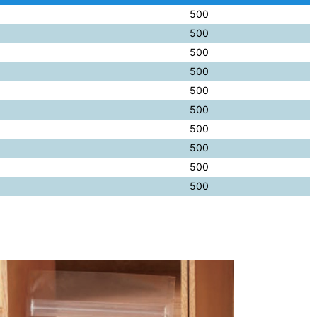
500
500
500
500
500
500
500
500
500
500