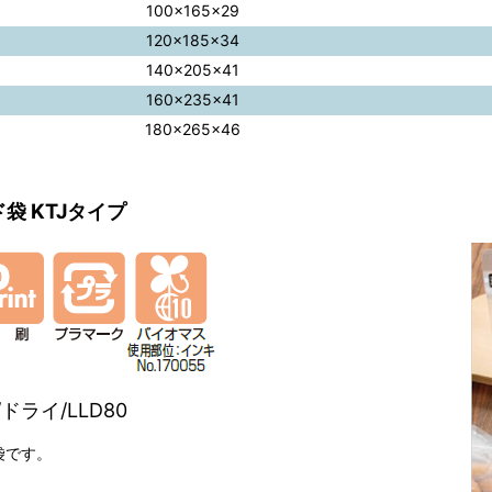
100×165×29
120×185×34
140×205×41
160×235×41
180×265×46
袋 KTJタイプ
ドライ/LLD80
袋です。