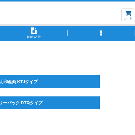
カート
特商法表示
明和産商 KTJタイプ
リーパック DTQタイプ