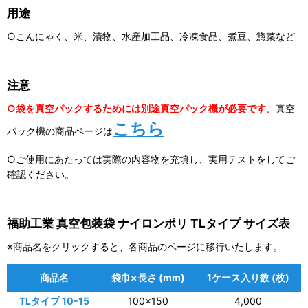
用途
○こんにゃく、米、漬物、水産加工品、冷凍食品、煮豆、惣菜など
注意
○袋を真空パックするためには別途真空パック機が必要です。
真空
こちら
パック機の商品ページは
○ご使用にあたっては実際の内容物を充填し、実用テストをしてご
確認ください。
福助工業 真空包装袋 ナイロンポリ TLタイプ サイズ表
※商品名をクリックすると、各商品のページに移行いたします。
商品名
袋巾×長さ (mm)
1ケース入り数 (枚)
TLタイプ 10-15
100×150
4,000